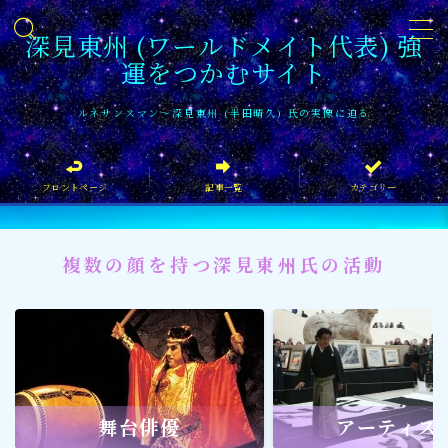
深見東州 (ワールドメイト代表) 強
運をつかむサイト
MENU
ルネサンスマン〜深見東州 (半田晴久) 氏の実像に迫る
フロントページ
フロントページ
記事一覧
カテゴリー
記事一覧
イベント情報
複数の顔を持つ深見東州氏の活動
企業家
文化・芸術活動
社会貢献
社会貢献
舞台俳優
アーティス