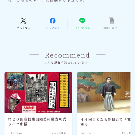
ポストする
シェアする
LINEで送る
URLをコピー
Recommend
こんな記事も読まれています！
第２０回高校生国際美術展表彰式
４４回目となる能舞台で「鷺
ライブ配信
舞う
2019.08.08
イベント情報
2022.08.07
文化・芸術