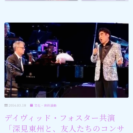
ゴルフ
スポーツ
メディア・ネット
深見東州 (半田晴久)
ワールドメイト
神道・宗教
2016.03.18
文化・芸術活動
社会情勢
デイヴィッド・フォスター共演
おすすめ記事
「深見東州と、友人たちのコンサ