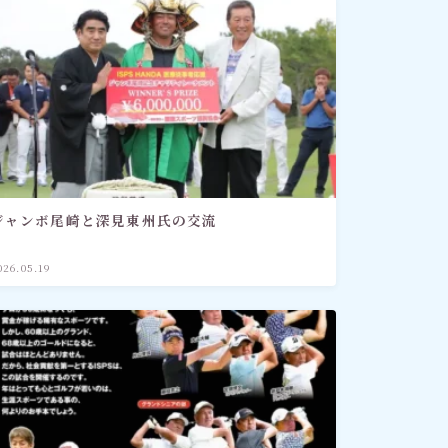
ジャンボ尾崎と深見東州氏の交流
026.05.19