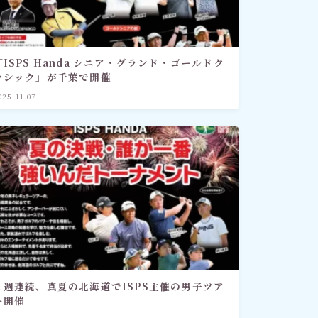
「ISPS Handa シニア・グランド・ゴールドク
ラシック」が千葉で開催
025.11.07
２週連続、真夏の北海道でISPS主催の男子ツア
ー開催