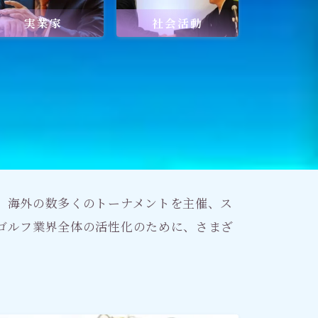
実業家
社会活動
記事
出口王仁三郎と深見東州
禅とワールドメイト
、海外の数多くのトーナメントを主催、ス
ゴルフ業界全体の活性化のために、さまざ
「深見東州直伝！ 願いが叶う祈
り方教室・入門篇」