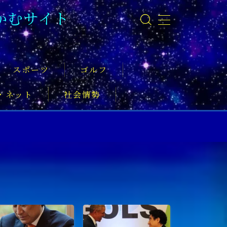
かむサイト
スポーツ
ゴルフ
・ネット
社会情勢
事
ーツ振興
実業家
社会活動