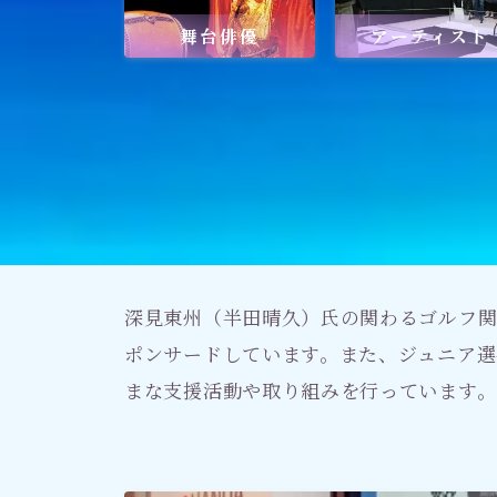
舞台俳優
アーティスト
社会貢献
社会貢献
ゴルフ
スポーツ
メディア・ネット
深見東州（半田晴久）氏の関わるゴルフ関
深見東州 (半田晴久)
ポンサードしています。また、ジュニア選
まな支援活動や取り組みを行っています。
ワールドメイト
神道・宗教