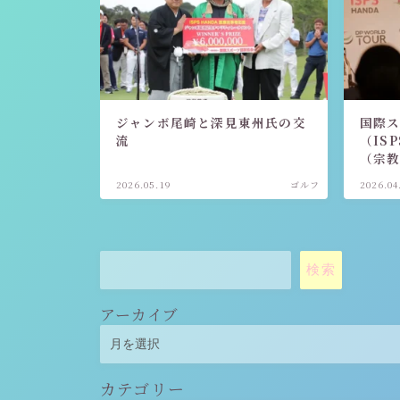
ジャンボ尾崎と深見東州氏の交
国際
流
（IS
（宗
2026.05.19
ゴルフ
2026.04
検索
アーカイブ
カテゴリー