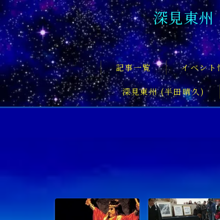
深見東州
記事一覧
イベント
深見東州 (半田晴久)
フロントページ
記事一覧
イベント情報
企業家
文化・芸術活動