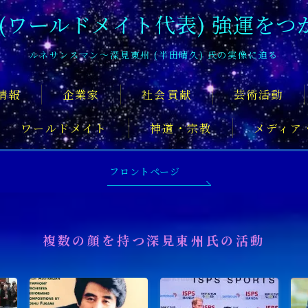
 (ワールドメイト代表) 強運をつ
ルネサンスマン〜深見東州 (半田晴久) 氏の実像に迫る
情報
企業家
社会貢献
芸術活動
ワールドメイト
神道・宗教
メディア
深見東州氏について知るおすすめの記
フロントページ
複数の顔を持つ深見東州氏の活動
舞台俳優
アーティスト
音楽家
スポ