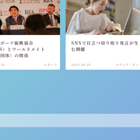
スポーツ振興協会
SNSで目立つ切り取り発言が生
PS）とワールドメイト
む問題
教団体）の関係
.16
スポーツ
2025.04.25
メディア・ネッ