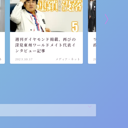
週刊ダイヤモンド掲載、再びの
ワールドメイトと
深見東州ワールドメイト代表イ
政教分離
ンタビュー記事
ト
2023.10.17
メディア・ネット
2023.06.20