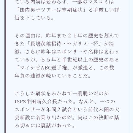
ている内実は変わらず、一部のマスコミは
「国内男子ツアーは末期症状」と手厳しい評
価を下している。
その理由は、昨年まで２１年の歴史を刻んで
きた「長嶋茂雄招待・セガサミー杯」が消
滅。さらに昨年はスポンサーや名称は変わっ
ているが、５５年と半世紀以上の歴史のある
「マイナビABC選手権」が撤退と、この数
年負の連鎖が続いていることだ。
こうした窮状をみかねて一肌脱いだのが
ISPS半田晴久会長だった。なんと、一つの
スポンサーが年間２試合という前代未聞の大
会新設に名乗り出たのだ。実はこの決断に踏
み切るには裏話があった。