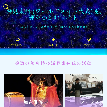
深見東州 (ワールドメイト代表) 強
運をつかむサイト
MENU
ルネサンスマン〜深見東州 (半田晴久) 氏の実像に迫る
フロントページ
フロントページ
記事一覧
カテゴリー
記事一覧
イベント情報
複数の顔を持つ深見東州氏の活動
企業家
文化・芸術活動
社会貢献
社会貢献
舞台俳優
アーティス