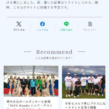
げる事にしました。昔、書いた記事はリライトしてから、随
時、こちらのサイトに投稿する予定です。
ポストする
シェアする
LINEで送る
URLをコピー
Recommend
こんな記事も読まれています！
Follow Me
華やかなポールダンサーも登場
今年もゴルフ界にプラスにな
「ISPS Handa シニア・グラン
ーナメントを次々開催