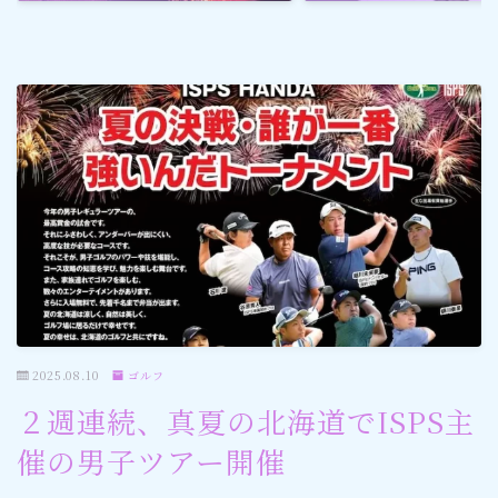
ゴルフ
スポーツ
メディア・ネット
深見東州 (半田晴久)
ワールドメイト
神道・宗教
2025.08.10
ゴルフ
社会情勢
２週連続、真夏の北海道でISPS主
催の男子ツアー開催
おすすめ記事