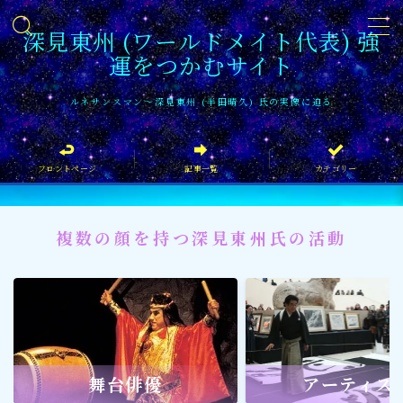
深見東州 (ワールドメイト代表) 強
運をつかむサイト
MENU
ルネサンスマン〜深見東州 (半田晴久) 氏の実像に迫る
フロントページ
フロントページ
記事一覧
カテゴリー
記事一覧
イベント情報
複数の顔を持つ深見東州氏の活動
企業家
文化・芸術活動
社会貢献
社会貢献
舞台俳優
アーティス