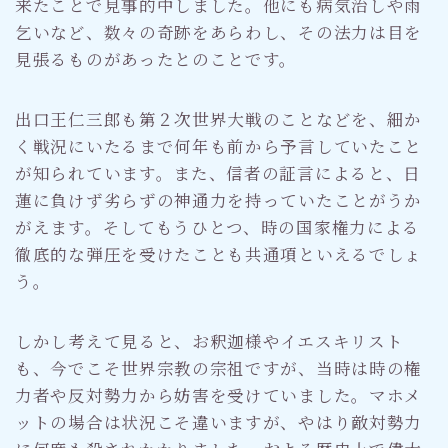
来たことで見事的中しました。他にも病気治しや雨
乞いなど、数々の奇跡をあらわし、その法力は目を
見張るものがあったとのことです。
出口王仁三郎も第２次世界大戦のことなどを、細か
く戦況にいたるまで何年も前から予言していたこと
が知られています。また、信者の証言によると、日
蓮に負けず劣らずの神通力を持っていたことがうか
がえます。そしてもうひとつ、時の国家権力による
徹底的な弾圧を受けたことも共通項といえるでしょ
う。
しかし考えて見ると、お釈迦様やイエスキリスト
も、今でこそ世界宗教の宗祖ですが、当時は時の権
力者や反対勢力から妨害を受けていました。マホメ
ットの場合は状況こそ違いますが、やはり敵対勢力