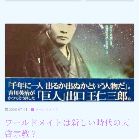
ゴルフ
スポーツ
メディア・ネット
深見東州 (半田晴久)
ワールドメイト
神道・宗教
2008.07.04
ワールドメイト
社会情勢
ワールドメイトは新しい時代の天
おすすめ記事
啓宗教？