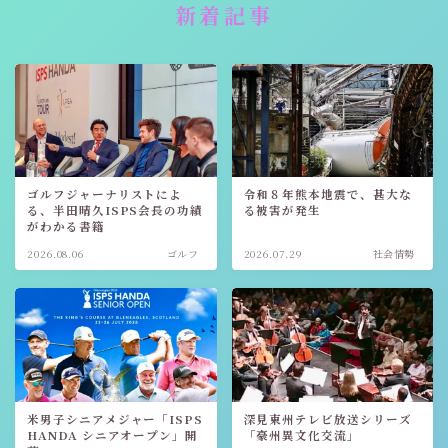
新着記事
ゴルフジャーナリストによ
令和８年熊本地震で、甚大な
る、半田晴久ISPS会長の功績
る被害が発生
がわかる書籍
2026.08.06
ゴルフ
2026.07.29
社会情勢
Follow Me
米男子シニアメジャー「ISPS
深見東州テレビ放送シリーズ
HANDA シニアオープン」開
「豪州異文化交流」