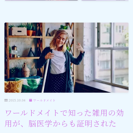
ゴルフ
スポーツ
メディア・ネット
深見東州 (半田晴久)
ワールドメイト
神道・宗教
2015.10.04
ワールドメイト
社会情勢
ワールドメイトで知った雑用の効
用が、脳医学からも証明された
おすすめ記事