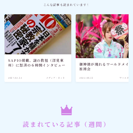
こんな記事も読まれています！
SAPIO掲載、謎の教祖（深見東
御神徳が現れるワールドメイ
州）に怒涛の６時間インタビュー
祈祷会
2017.02.12
メディア・ネット
2022.06.11
ワールドメ
読まれている記事（週間）