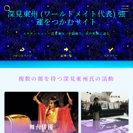
深見東州 (ワールドメイト代表) 強
運をつかむサイト
MENU
ルネサンスマン〜深見東州 (半田晴久) 氏の実像に迫る
フロントページ
フロントページ
記事一覧
カテゴリー
記事一覧
イベント情報
複数の顔を持つ深見東州氏の活動
企業家
文化・芸術活動
社会貢献
社会貢献
舞台俳優
アーティス