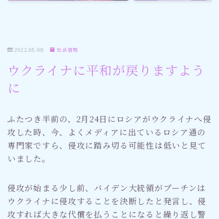
ゴルフ
スポーツ
2022.05.08
社会情勢
ウクライナに平和が戻りますよう
メディア・ネット
に
深見東州 (半田晴久)
ふたつき半前の、2月24日にロシアがウクライナへ侵
ワールドメイト
攻した時、今、よくメディアに出ているロシア通の
専門家ですら、侵攻に踏み切る可能性は低いと見て
神道・宗教
いました。
社会情勢
侵攻が始まる少し前、バイデン大統領がプーチンは
ウクライナに侵攻することを決断したと発言し、侵
おすすめ記事
攻すれば大きな代償を払うことになると繰り返し警