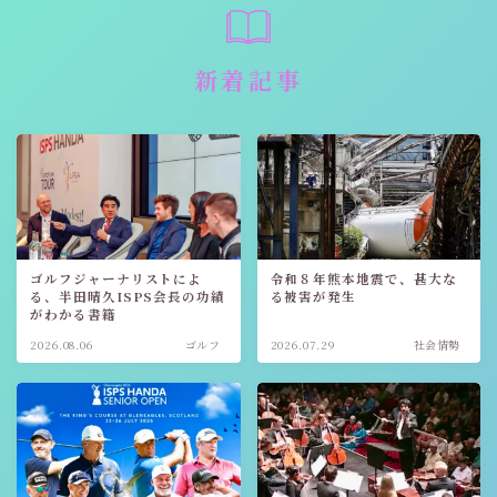
新着記事
ゴルフジャーナリストによ
令和８年熊本地震で、甚大な
る、半田晴久ISPS会長の功績
る被害が発生
がわかる書籍
Follow Me
2026.08.06
ゴルフ
2026.07.29
社会情勢