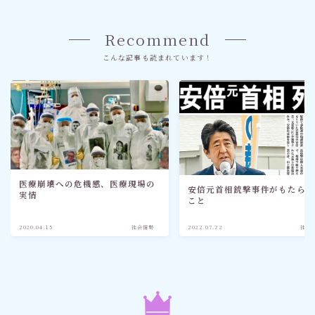
Recommend
こんな記事も読まれています！
医療崩壊への危機感、医療現場の
安倍元首相銃撃事件がもたら
実情
こと
2020.04.15
社会情勢
2022.07.22
社会