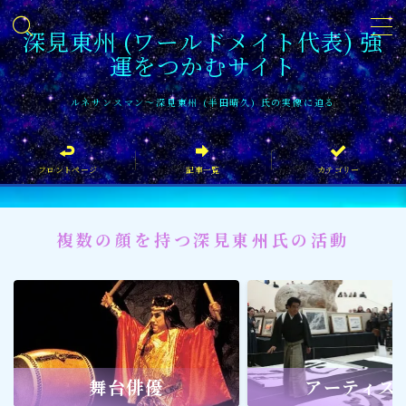
深見東州 (ワールドメイト代表) 強
運をつかむサイト
MENU
ルネサンスマン〜深見東州 (半田晴久) 氏の実像に迫る
フロントページ
フロントページ
記事一覧
カテゴリー
記事一覧
イベント情報
複数の顔を持つ深見東州氏の活動
企業家
文化・芸術活動
社会貢献
社会貢献
舞台俳優
アーティス