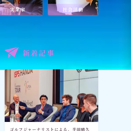
実業家
社会活動
記事
出口王仁三郎と深見東州
新着記事
禅とワールドメイト
「深見東州直伝！ 願いが叶う祈
り方教室・入門篇」
ゴルフジャーナリストによる、半田晴久