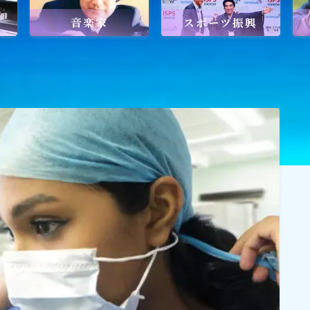
音楽家
スポーツ振興
ワールドメイトを知るのにおすすめの
ワールドメイトは新しい時代の
天啓宗教？
ワールドメイトで何を学ぶ？
ワールドメイトの救霊