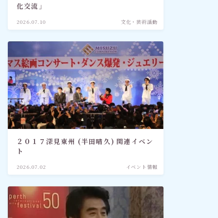
化交流」
2026.07.10
文化・芸術活動
２０１７深見東州 (半田晴久) 関連イベン
ト
2026.07.02
イベント情報