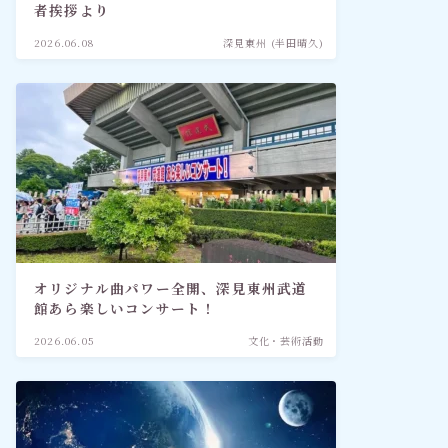
者挨拶より
2026.06.08
深見東州 (半田晴久)
オリジナル曲パワー全開、深見東州武道
館あら楽しいコンサート！
2026.06.05
文化・芸術活動