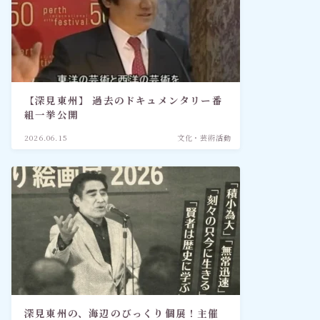
【深見東州】 過去のドキュメンタリー番
組一挙公開
2026.06.15
文化・芸術活動
深見東州の、海辺のびっくり個展！主催