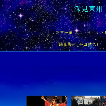
深見東州
記事一覧
イベント
深見東州 (半田晴久)
フロントページ
記事一覧
イベント情報
企業家
文化・芸術活動