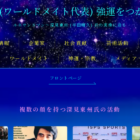
 (ワールドメイト代表) 強運をつ
ルネサンスマン〜深見東州 (半田晴久) 氏の実像に迫る
情報
企業家
社会貢献
芸術活動
ワールドメイト
神道・宗教
メディア
深見東州氏について知るおすすめの記
フロントページ
複数の顔を持つ深見東州氏の活動
舞台俳優
アーティスト
音楽家
スポ