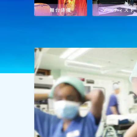
舞台俳優
アーティスト
社会貢献
社会貢献
ゴルフ
スポーツ
メディア・ネット
深見東州 (半田晴久)
ワールドメイト
神道・宗教