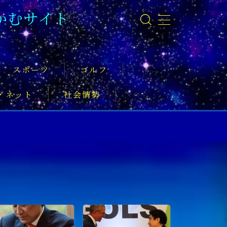
かむサイト
スポーツ
ゴルフ
・ネット
社会情勢
事
ーツ振興
実業家
社会活動