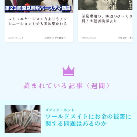
深見東州の、海辺のびっくり
コミュニケーション力よりもアソ
展！主催者挨拶より
シエーション力で人脈は築かれる
2023.04.03
深見東州 (半田晴久)
2026.06.08
深見東州 (半田晴
読まれている記事（週間）