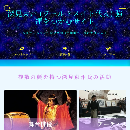
深見東州 (ワールドメイト代表) 強
運をつかむサイト
MENU
ルネサンスマン〜深見東州 (半田晴久) 氏の実像に迫る
フロントページ
フロントページ
記事一覧
カテゴリー
記事一覧
イベント情報
複数の顔を持つ深見東州氏の活動
企業家
文化・芸術活動
社会貢献
社会貢献
舞台俳優
アーティス