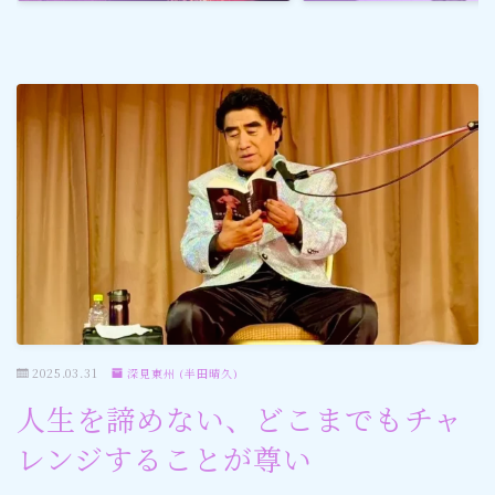
ゴルフ
スポーツ
メディア・ネット
深見東州 (半田晴久)
ワールドメイト
神道・宗教
2025.03.31
深見東州 (半田晴久)
社会情勢
人生を諦めない、どこまでもチャ
レンジすることが尊い
おすすめ記事