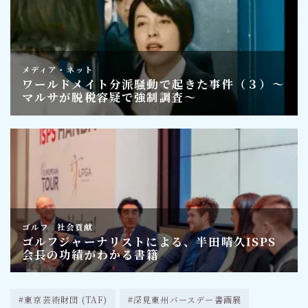
#東京芸術財団 (TAF)
#深見東州バースデー書画展