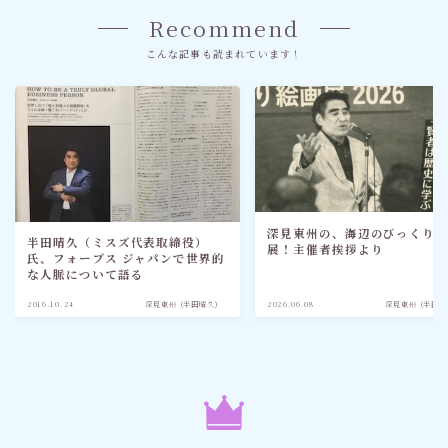
Recommend
こんな記事も読まれています！
深見東州の、海辺のびっくり
半田晴久（ミスズ代表取締役）
展！主催者挨拶より
氏、フォーブス ジャパンで世界的
な人脈について語る
2016.10.24
深見東州 (半田晴久)
2026.06.08
深見東州 (半田晴