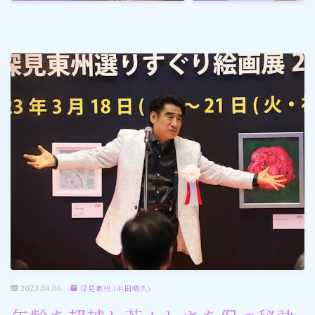
ゴルフ
スポーツ
メディア・ネット
深見東州 (半田晴久)
ワールドメイト
神道・宗教
社会情勢
2023.04.06
深見東州 (半田晴久)
おすすめ記事