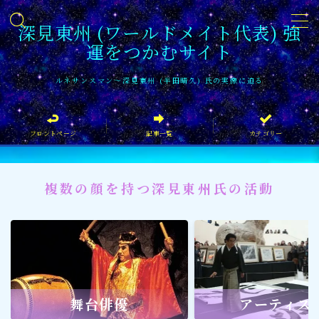
深見東州 (ワールドメイト代表) 強
運をつかむサイト
MENU
ルネサンスマン〜深見東州 (半田晴久) 氏の実像に迫る
フロントページ
フロントページ
記事一覧
カテゴリー
記事一覧
イベント情報
複数の顔を持つ深見東州氏の活動
企業家
文化・芸術活動
社会貢献
社会貢献
舞台俳優
アーティス