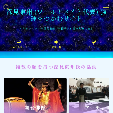
深見東州 (ワールドメイト代表) 強
運をつかむサイト
MENU
ルネサンスマン〜深見東州 (半田晴久) 氏の実像に迫る
フロントページ
フロントページ
記事一覧
カテゴリー
記事一覧
イベント情報
複数の顔を持つ深見東州氏の活動
企業家
文化・芸術活動
社会貢献
社会貢献
舞台俳優
アーティス