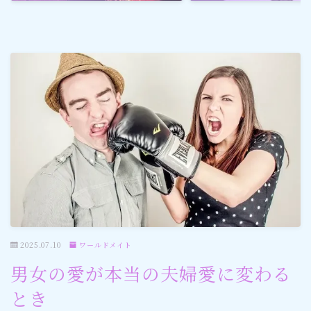
ゴルフ
スポーツ
メディア・ネット
深見東州 (半田晴久)
ワールドメイト
神道・宗教
2025.07.10
ワールドメイト
社会情勢
男女の愛が本当の夫婦愛に変わる
おすすめ記事
とき