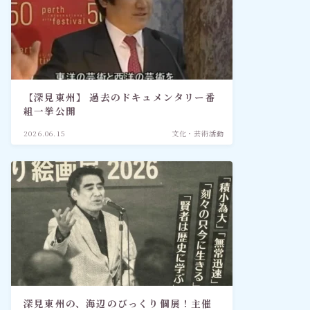
【深見東州】 過去のドキュメンタリー番
組一挙公開
2026.06.15
文化・芸術活動
深見東州の、海辺のびっくり個展！主催