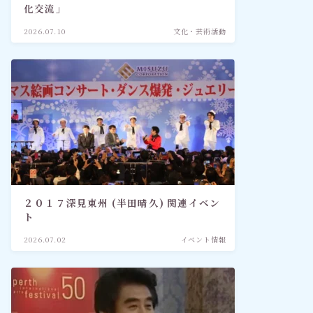
化交流」
2026.07.10
文化・芸術活動
２０１７深見東州 (半田晴久) 関連イベン
ト
2026.07.02
イベント情報