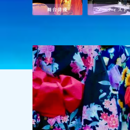
舞台俳優
アーティスト
社会貢献
社会貢献
ゴルフ
スポーツ
メディア・ネット
深見東州 (半田晴久)
ワールドメイト
神道・宗教