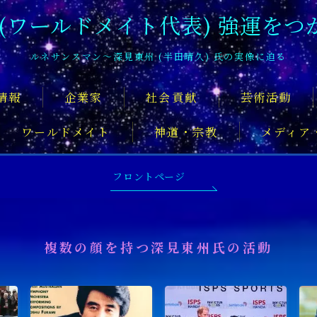
 (ワールドメイト代表) 強運をつ
ルネサンスマン〜深見東州 (半田晴久) 氏の実像に迫る
情報
企業家
社会貢献
芸術活動
ワールドメイト
神道・宗教
メディア
深見東州氏について知るおすすめの記
フロントページ
複数の顔を持つ深見東州氏の活動
舞台俳優
アーティスト
音楽家
スポ