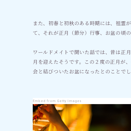
また、初春と初秋のある時期には、祖霊
て、それが正月（節分）行事、お盆の頃
ワールドメイトで聞いた話では、昔は正
月を迎えたそうです。この２度の正月が、
会と結びついたお盆になったとのことで
Embed from Getty Images