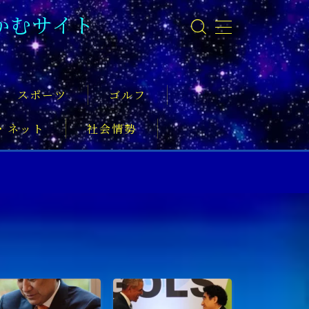
かむサイト
スポーツ
ゴルフ
・ネット
社会情勢
事
ーツ振興
実業家
社会活動