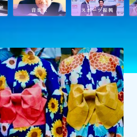
音楽家
スポーツ振興
ワールドメイトを知るのにおすすめの
ワールドメイトは新しい時代の
天啓宗教？
ワールドメイトで何を学ぶ？
ワールドメイトの救霊