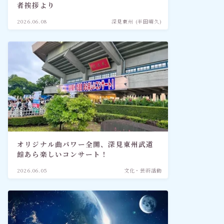
者挨拶より
2026.06.08
深見東州 (半田晴久)
オリジナル曲パワー全開、深見東州武道
館あら楽しいコンサート！
2026.06.05
文化・芸術活動