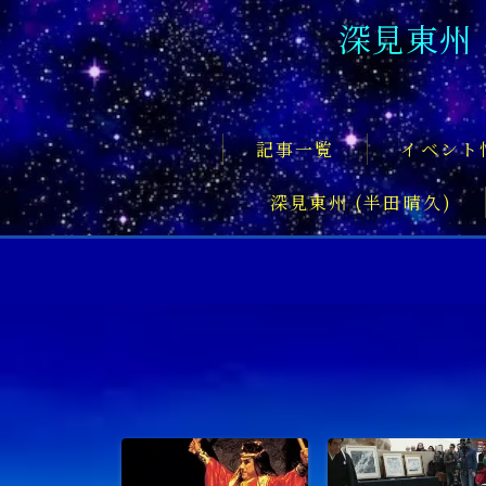
深見東州
記事一覧
イベント
深見東州 (半田晴久)
フロントページ
記事一覧
イベント情報
企業家
文化・芸術活動