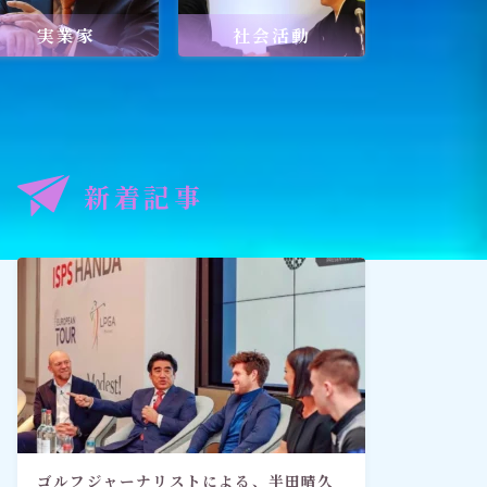
実業家
社会活動
記事
出口王仁三郎と深見東州
新着記事
禅とワールドメイト
「深見東州直伝！ 願いが叶う祈
り方教室・入門篇」
ゴルフジャーナリストによる、半田晴久