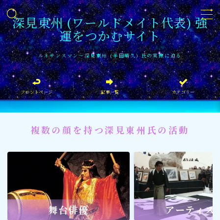
深見東州 (ワールドメイト代表) 強
運をつかむサイト
MENU
ルネサンスマン〜深見東州 (半田晴久) 氏の実像に迫る
フロントページ
フロントページ
記事一覧
カテゴリー
記事一覧
イベント情報
複数の顔を持つ深見東州氏の活動
企業家
文化・芸術活動
社会貢献
社会貢献
舞台俳優
アーティス