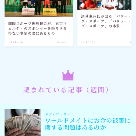
深見東州氏が語る「パワー・
ブ・スポーツ」「バリュー・
国際スポーツ振興協会が、東京ヴ
ブ・スポーツ」の本質
ェルディのスポンサーを降りざる
得ない事情の裏にあるもの
2018.12.29
スポーツ
2021.10.13
スポ
読まれている記事（週間）