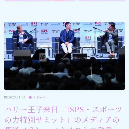
ゴルフ
スポーツ
メディア・ネット
深見東州 (半田晴久)
ワールドメイト
神道・宗教
2023.11.03
スポーツ
社会情勢
ハリー王子来日「ISPS・スポーツ
の力特別サミット」のメディアの
おすすめ記事