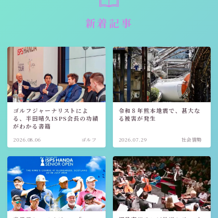
新着記事
ゴルフジャーナリストによ
令和８年熊本地震で、甚大な
る、半田晴久ISPS会長の功績
る被害が発生
がわかる書籍
2026.08.06
ゴルフ
2026.07.29
社会情勢