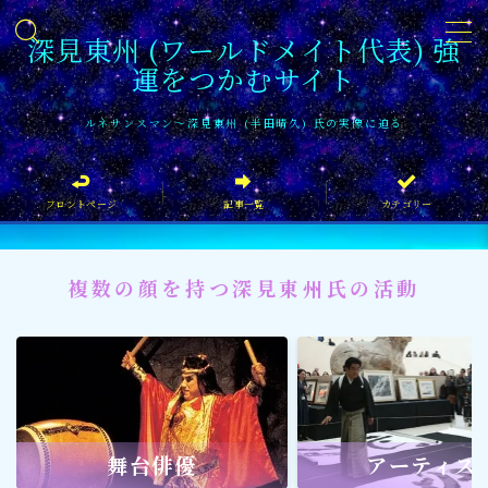
深見東州 (ワールドメイト代表) 強
運をつかむサイト
MENU
ルネサンスマン〜深見東州 (半田晴久) 氏の実像に迫る
フロントページ
フロントページ
記事一覧
カテゴリー
記事一覧
イベント情報
複数の顔を持つ深見東州氏の活動
企業家
文化・芸術活動
社会貢献
社会貢献
舞台俳優
アーティス