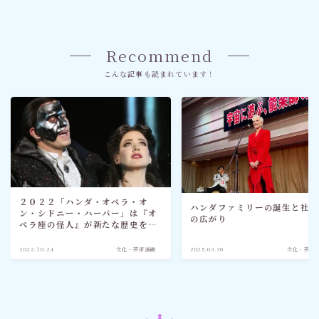
Recommend
こんな記事も読まれています！
２０２２「ハンダ・オペラ・オ
ハンダファミリーの誕生と社
ン・シドニー・ハーバー」は『オ
の広がり
ペラ座の怪人』が新たな歴史を作
る
2022.10.24
文化・芸術活動
2025.03.30
文化・芸術