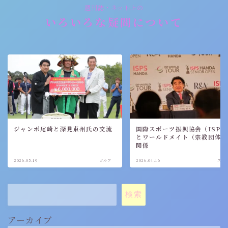
週刊誌・ネット上の
いろいろな疑問について
ジャンボ尾崎と深見東州氏の交流
国際スポーツ振興協会（ISPS
とワールドメイト（宗教団体
関係
2026.05.19
ゴルフ
2026.04.16
スポ
検索
アーカイブ