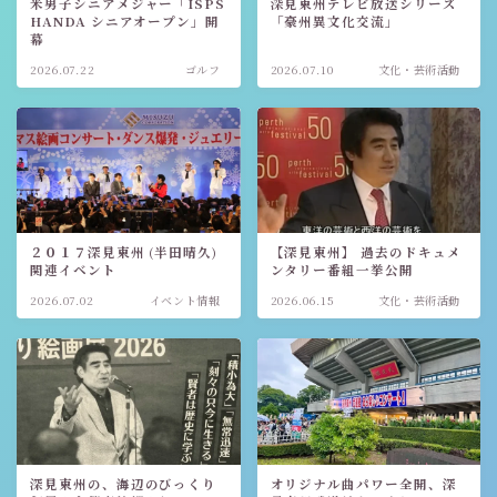
米男子シニアメジャー「ISPS
深見東州テレビ放送シリーズ
HANDA シニアオープン」開
「豪州異文化交流」
幕
2026.07.22
ゴルフ
2026.07.10
文化・芸術活動
２０１７深見東州 (半田晴久)
【深見東州】 過去のドキュメ
関連イベント
ンタリー番組一挙公開
2026.07.02
イベント情報
2026.06.15
文化・芸術活動
深見東州の、海辺のびっくり
オリジナル曲パワー全開、深