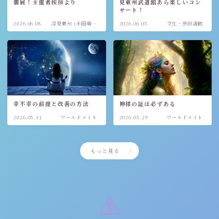
個展！主催者挨拶より
見東州武道館あら楽しいコン
サート！
2026.06.08
深見東州 (半田晴
2026.06.05
文化・芸術活動
久)
幸不幸の前提と改善の方法
神様の証は必ずある
2026.05.31
ワールドメイト
2026.05.29
ワールドメイト
もっと見る