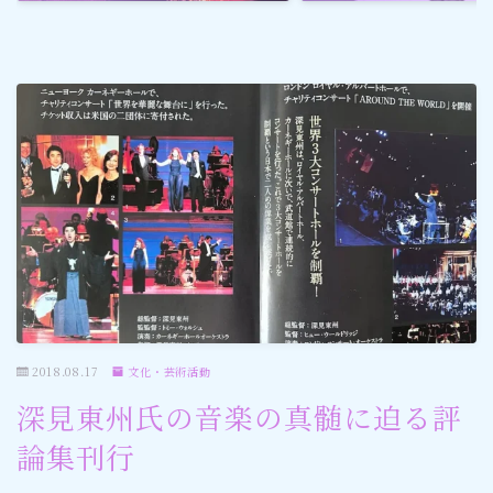
ゴルフ
スポーツ
メディア・ネット
深見東州 (半田晴久)
ワールドメイト
神道・宗教
2018.08.17
文化・芸術活動
社会情勢
深見東州氏の音楽の真髄に迫る評
論集刊行
おすすめ記事