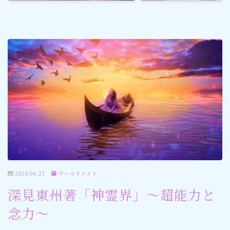
ゴルフ
スポーツ
メディア・ネット
深見東州 (半田晴久)
ワールドメイト
神道・宗教
2024.06.21
ワールドメイト
社会情勢
深見東州著「神霊界」〜超能力と
念力〜
おすすめ記事