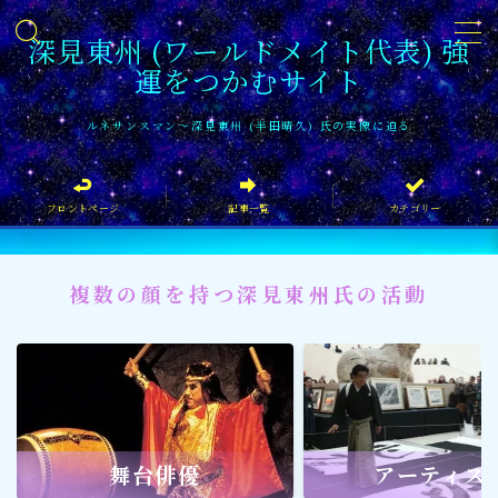
深見東州 (ワールドメイト代表) 強
運をつかむサイト
MENU
ルネサンスマン〜深見東州 (半田晴久) 氏の実像に迫る
フロントページ
フロントページ
記事一覧
カテゴリー
記事一覧
イベント情報
複数の顔を持つ深見東州氏の活動
企業家
文化・芸術活動
社会貢献
社会貢献
舞台俳優
アーティス