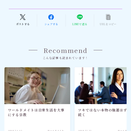
ポストする
シェアする
LINEで送る
URLをコピー
Recommend
こんな記事も読まれています！
ワールドメイトは日常生活を大事
ツキではない本物の強運はず
にする宗教
続く
2025.12.27
ワールドメイト
2025.11.11
ワールドメ