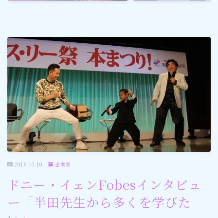
ゴルフ
スポーツ
メディア・ネット
深見東州 (半田晴久)
ワールドメイト
神道・宗教
2018.10.10
企業家
社会情勢
ドニー・イェンFobesインタビュ
ー「半田先生から多くを学びた
おすすめ記事