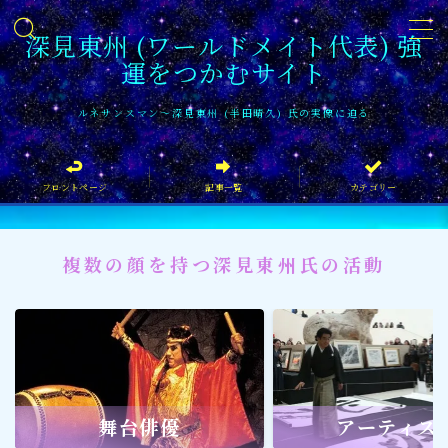
深見東州 (ワールドメイト代表) 強
運をつかむサイト
MENU
ルネサンスマン〜深見東州 (半田晴久) 氏の実像に迫る
フロントページ
フロントページ
記事一覧
カテゴリー
記事一覧
イベント情報
複数の顔を持つ深見東州氏の活動
企業家
文化・芸術活動
社会貢献
社会貢献
舞台俳優
アーティス