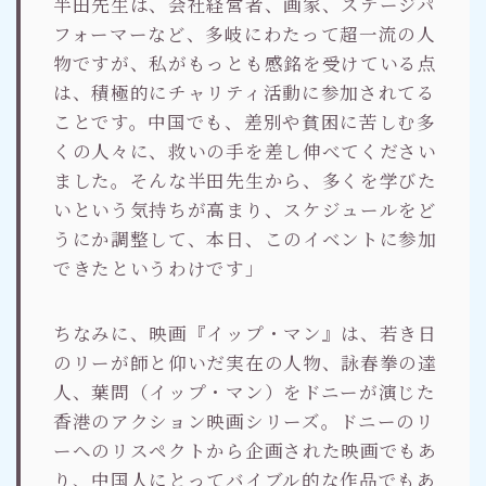
半田先生は、会社経営者、画家、ステージパ
フォーマーなど、多岐にわたって超一流の人
物ですが、私がもっとも感銘を受けている点
は、積極的にチャリティ活動に参加されてる
ことです。中国でも、差別や貧困に苦しむ多
くの人々に、救いの手を差し伸べてください
ました。そんな半田先生から、多くを学びた
いという気持ちが高まり、スケジュールをど
うにか調整して、本日、このイベントに参加
できたというわけです」
ちなみに、映画『イップ・マン』は、若き日
のリーが師と仰いだ実在の人物、詠春拳の達
人、葉問（イップ・マン）をドニーが演じた
香港のアクション映画シリーズ。ドニーのリ
ーへのリスペクトから企画された映画でもあ
り、中国人にとってバイブル的な作品でもあ