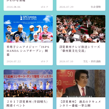
がわかる書籍
2026.08.06
ゴルフ
2026.07.29
社会情勢
米男子シニアメジャー「ISPS
深見東州テレビ放送シリーズ
HANDA シニアオープン」開
「豪州異文化交流」
幕
2026.07.22
ゴルフ
2026.07.10
文化・芸術活動
２０１７深見東州 (半田晴久)
【深見東州】 過去のドキュメ
関連イベント
ンタリー番組一挙公開