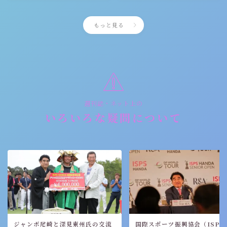
もっと見る
週刊誌・ネット上の
いろいろな疑問について
Follow Me
ジャンボ尾崎と深見東州氏の交流
国際スポーツ振興協会（ISPS