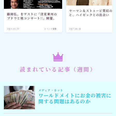
ヤーマン＆ストゥービ買収の
藤岡弘、をゲストに「深見東州の
と、ハイゼックとの出会い
ブドウと桃コンサート!!」開催、
2019.05.29
イベント情報
2017.08.18
企
読まれている記事（週間）