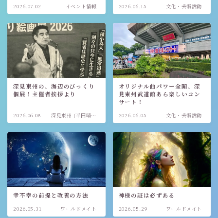
2026.07.02
イベント情報
2026.06.15
文化・芸術活動
深見東州の、海辺のびっくり
オリジナル曲パワー全開、深
個展！主催者挨拶より
見東州武道館あら楽しいコン
サート！
2026.06.08
深見東州 (半田晴
2026.06.05
文化・芸術活動
久)
幸不幸の前提と改善の方法
神様の証は必ずある
2026.05.31
ワールドメイト
2026.05.29
ワールドメイト