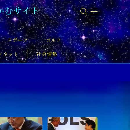
かむサイト
スポーツ
ゴルフ
・ネット
社会情勢
事
ーツ振興
実業家
社会活動