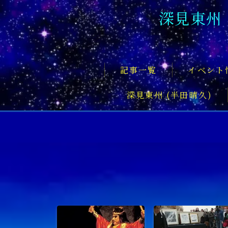
深見東州
記事一覧
イベント
深見東州 (半田晴久)
フロントページ
記事一覧
イベント情報
企業家
文化・芸術活動