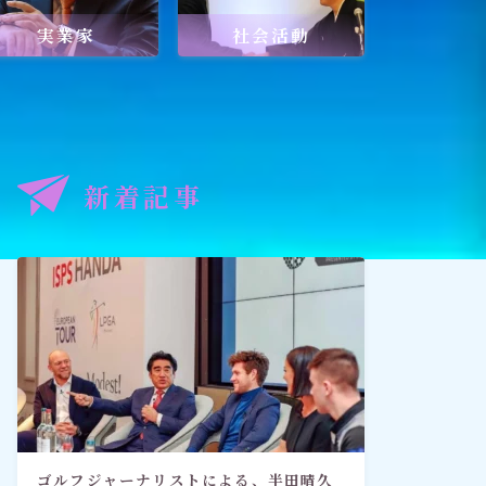
実業家
社会活動
記事
出口王仁三郎と深見東州
新着記事
禅とワールドメイト
「深見東州直伝！ 願いが叶う祈
り方教室・入門篇」
ゴルフジャーナリストによる、半田晴久