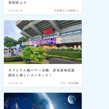
者挨拶より
2026.06.08
深見東州 (半田晴久)
オリジナル曲パワー全開、深見東州武道
館あら楽しいコンサート！
2026.06.05
文化・芸術活動