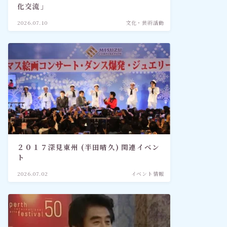
化交流」
2026.07.10
文化・芸術活動
２０１７深見東州 (半田晴久) 関連イベン
ト
2026.07.02
イベント情報