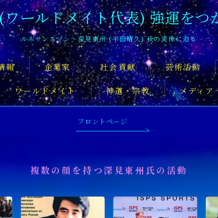
 (ワールドメイト代表) 強運をつ
ルネサンスマン〜深見東州 (半田晴久) 氏の実像に迫る
情報
企業家
社会貢献
芸術活動
ワールドメイト
神道・宗教
メディア
深見東州氏について知るおすすめの記
フロントページ
複数の顔を持つ深見東州氏の活動
舞台俳優
アーティスト
音楽家
スポ