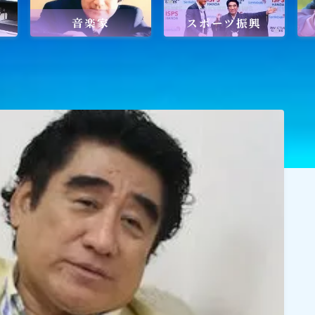
音楽家
スポーツ振興
ワールドメイトを知るのにおすすめの
ワールドメイトは新しい時代の
天啓宗教？
ワールドメイトで何を学ぶ？
ワールドメイトの救霊