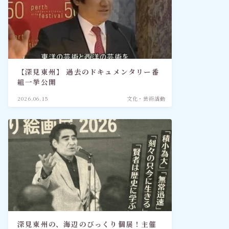
【深見東州】 過去のドキュメンタリー番
組一挙公開
2026.06.15
文化・芸術活動
深見東州の、海辺のびっくり個展！主催