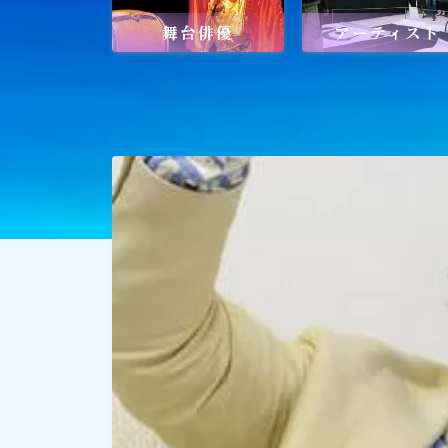
舞台俳優
アーティスト
社会貢献
社会貢献
ゴルフ
スポーツ
メディア・ネット
深見東州 (半田晴久)
ワールドメイト
神道・宗教