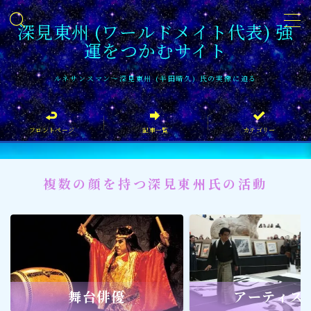
深見東州 (ワールドメイト代表) 強
運をつかむサイト
MENU
ルネサンスマン〜深見東州 (半田晴久) 氏の実像に迫る
フロントページ
フロントページ
記事一覧
カテゴリー
記事一覧
イベント情報
複数の顔を持つ深見東州氏の活動
企業家
文化・芸術活動
社会貢献
社会貢献
舞台俳優
アーティス