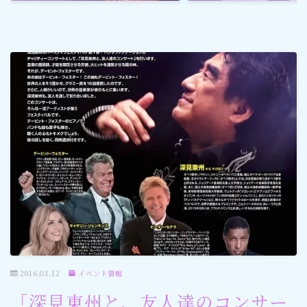
ゴルフ
スポーツ
メディア・ネット
深見東州 (半田晴久)
ワールドメイト
神道・宗教
社会情勢
2016.03.12
イベント情報
おすすめ記事
「深見東州と、友人達のコンサー