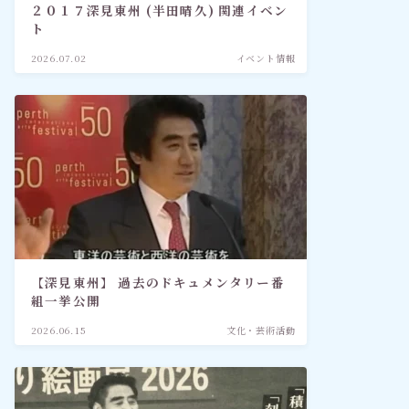
２０１７深見東州 (半田晴久) 関連イベン
ト
2026.07.02
イベント情報
【深見東州】 過去のドキュメンタリー番
組一挙公開
2026.06.15
文化・芸術活動