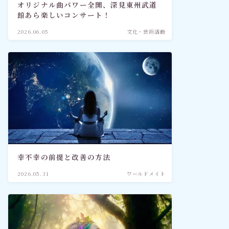
オリジナル曲パワー全開、深見東州武道
館あら楽しいコンサート！
2026.06.05
文化・芸術活動
幸不幸の前提と改善の方法
2026.05.31
ワールドメイト