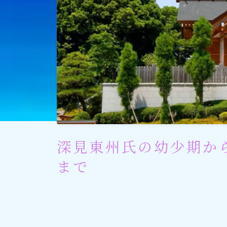
社会貢献
社会貢献
ゴルフ
スポーツ
メディア・ネット
深見東州氏の幼少期か
深見東州 (半田晴久)
まで
ワールドメイト
神道・宗教