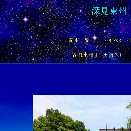
深見東州
記事一覧
イベント
深見東州 (半田晴久)
フロントページ
記事一覧
イベント情報
企業家
文化・芸術活動