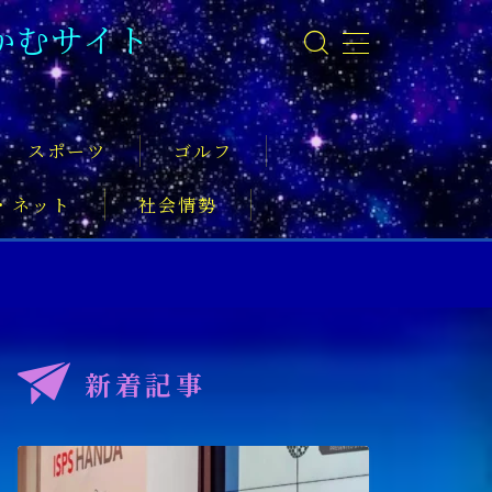
かむサイト
スポーツ
ゴルフ
・ネット
社会情勢
事
新着記事
ーツ振興
実業家
社会活動