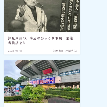
深見東州の、海辺のびっくり個展！主催
者挨拶より
2026.06.08
深見東州 (半田晴久)