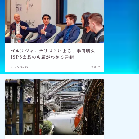
記事
出口王仁三郎と深見東州
ゴルフジャーナリストによる、半田晴久
ISPS会長の功績がわかる書籍
2026.08.06
ゴルフ
禅とワールドメイト
「深見東州直伝！ 願いが叶う祈
り方教室・入門篇」