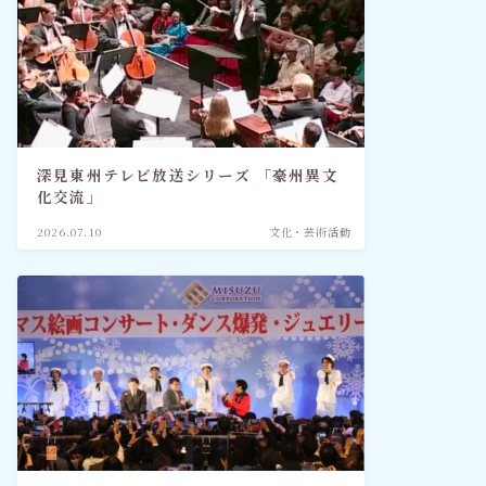
深見東州テレビ放送シリーズ 「豪州異文
化交流」
2026.07.10
文化・芸術活動