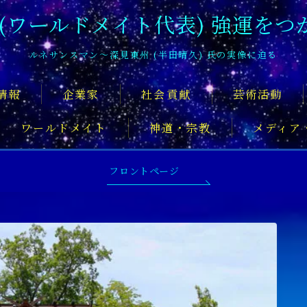
 (ワールドメイト代表) 強運をつ
ルネサンスマン〜深見東州 (半田晴久) 氏の実像に迫る
情報
企業家
社会貢献
芸術活動
ワールドメイト
神道・宗教
メディア
深見東州氏について知るおすすめの記
フロントページ
舞台俳優
アーティスト
音楽家
スポ