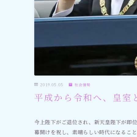
社会情勢
おすすめ記事
2019.05.05
社会情勢
平成から令和へ、皇室
今上陛下がご退位され、新天皇陛下が即
幕開けを祝し、素晴らしい時代になるこ