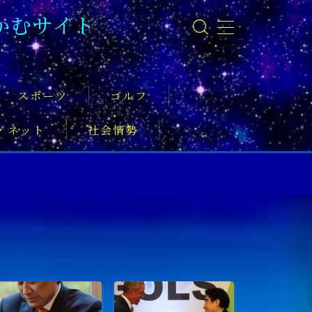
かむサイト
スポーツ
ゴルフ
・ネット
社会情勢
事
ーツ振興
実業家
社会活動