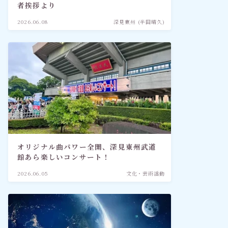
者挨拶より
2026.06.08
深見東州 (半田晴久)
オリジナル曲パワー全開、深見東州武道
館あら楽しいコンサート！
2026.06.05
文化・芸術活動