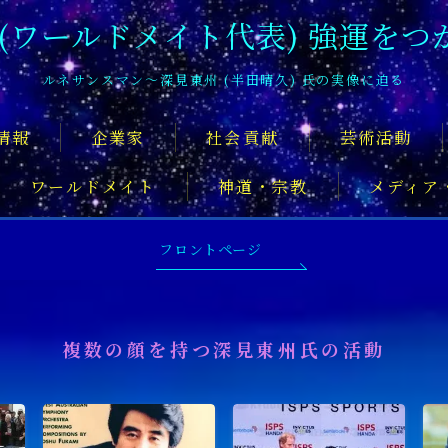
 (ワールドメイト代表) 強運をつ
ルネサンスマン〜深見東州 (半田晴久) 氏の実像に迫る
情報
企業家
社会貢献
芸術活動
ワールドメイト
神道・宗教
メディア
深見東州氏について知るおすすめの記
フロントページ
複数の顔を持つ深見東州氏の活動
舞台俳優
アーティスト
音楽家
スポ