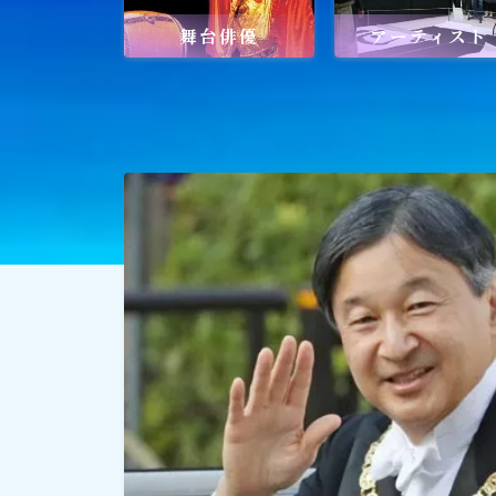
舞台俳優
アーティスト
社会貢献
社会貢献
ゴルフ
スポーツ
メディア・ネット
深見東州 (半田晴久)
ワールドメイト
神道・宗教