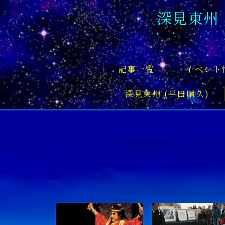
深見東州
記事一覧
イベント
深見東州 (半田晴久)
フロントページ
記事一覧
イベント情報
企業家
文化・芸術活動