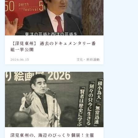
【深見東州】 過去のドキュメンタリー番
組一挙公開
2026.06.15
文化・芸術活動
深見東州の、海辺のびっくり個展！主催