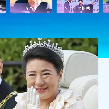
音楽家
スポーツ振興
ワールドメイトを知るのにおすすめの
ワールドメイトは新しい時代の
天啓宗教？
ワールドメイトで何を学ぶ？
ワールドメイトの救霊