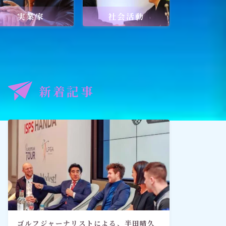
実業家
社会活動
記事
出口王仁三郎と深見東州
新着記事
禅とワールドメイト
「深見東州直伝！ 願いが叶う祈
り方教室・入門篇」
ゴルフジャーナリストによる、半田晴久