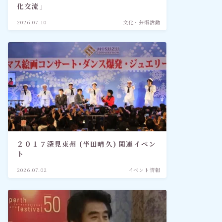
化交流」
2026.07.10
文化・芸術活動
２０１７深見東州 (半田晴久) 関連イベン
ト
2026.07.02
イベント情報