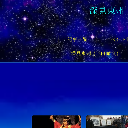
深見東州
記事一覧
イベント
深見東州 (半田晴久)
フロントページ
記事一覧
イベント情報
企業家
文化・芸術活動