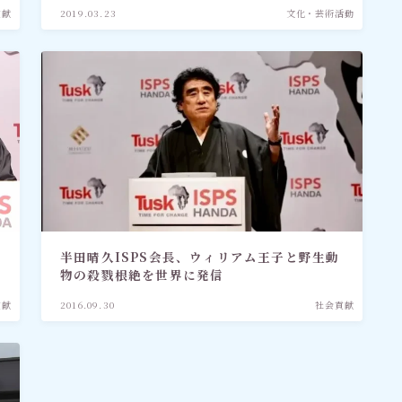
貢献
2019.03.23
文化・芸術活動
半田晴久ISPS会長、ウィリアム王子と野生動
物の殺戮根絶を世界に発信
貢献
2016.09.30
社会貢献