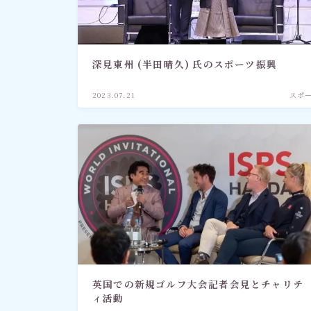
社会情勢
おすすめ記事
深見東州 (半田晴久) 氏のスポーツ振興
2023.07.21
スポ
英国での新規ゴルフ大会記者会見とチャリテ
ィ活動