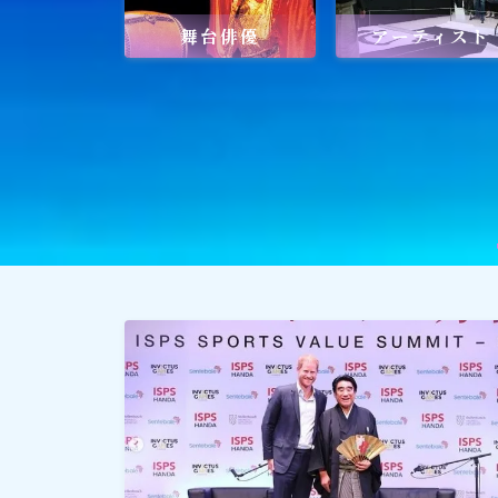
舞台俳優
アーティスト
社会貢献
社会貢献
ゴルフ
スポーツ
メディア・ネット
深見東州 (半田晴久)
ワールドメイト
神道・宗教