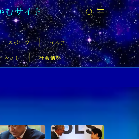
かむサイト
スポーツ
ゴルフ
・ネット
社会情勢
事
ーツ振興
実業家
社会活動