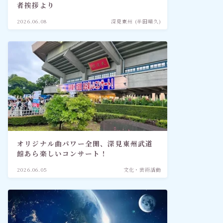
者挨拶より
2026.06.08
深見東州 (半田晴久)
オリジナル曲パワー全開、深見東州武道
館あら楽しいコンサート！
2026.06.05
文化・芸術活動