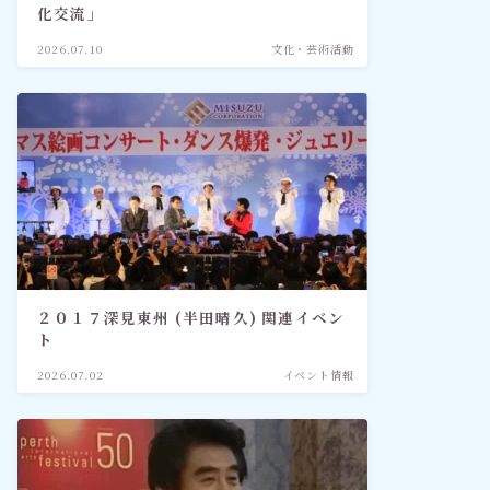
化交流」
2026.07.10
文化・芸術活動
２０１７深見東州 (半田晴久) 関連イベン
ト
2026.07.02
イベント情報