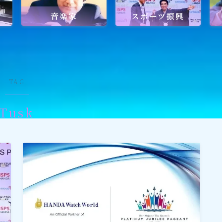
音楽家
スポーツ振興
ワールドメイトを知るのにおすすめの
ワールドメイトは新しい時代の
天啓宗教？
TAG
Tusk
ワールドメイトで何を学ぶ？
ワールドメイトの救霊