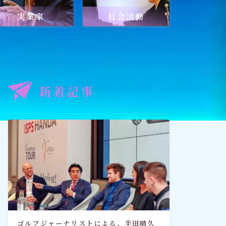
実業家
社会活動
記事
出口王仁三郎と深見東州
新着記事
禅とワールドメイト
「深見東州直伝！ 願いが叶う祈
り方教室・入門篇」
ゴルフジャーナリストによる、半田晴久