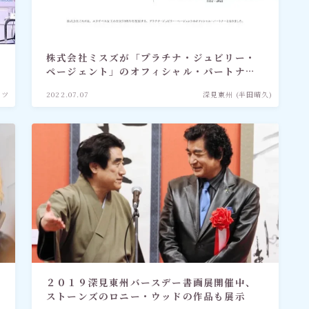
株式会社ミスズが「プラチナ・ジュビリー・
ページェント」のオフィシャル・パートナー
就任
ーツ
2022.07.07
深見東州 (半田晴久)
２０１９深見東州バースデー書画展開催中、
ストーンズのロニー・ウッドの作品も展示