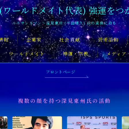
 (ワールドメイト代表) 強運をつ
ルネサンスマン〜深見東州 (半田晴久) 氏の実像に迫る
情報
企業家
社会貢献
芸術活動
ワールドメイト
神道・宗教
メディア
深見東州氏について知るおすすめの記
フロントページ
複数の顔を持つ深見東州氏の活動
舞台俳優
アーティスト
音楽家
スポ