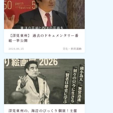
【深見東州】 過去のドキュメンタリー番
組一挙公開
2026.06.15
文化・芸術活動
深見東州の、海辺のびっくり個展！主催