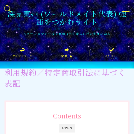
深見東州 (ワールドメイト代表) 強
運をつかむサイト
MENU
ルネサンスマン〜深見東州 (半田晴久) 氏の実像に迫る
フロントページ
フロントページ
記事一覧
カテゴリー
記事一覧
利用規約／特定商取引法に基づく
イベント情報
表記
企業家
文化・芸術活動
Contents
社会貢献
社会貢献
OPEN