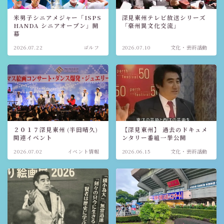
米男子シニアメジャー「ISPS
深見東州テレビ放送シリーズ
HANDA シニアオープン」開
「豪州異文化交流」
幕
2026.07.22
ゴルフ
2026.07.10
文化・芸術活動
２０１７深見東州 (半田晴久)
【深見東州】 過去のドキュメ
関連イベント
ンタリー番組一挙公開
2026.07.02
イベント情報
2026.06.15
文化・芸術活動