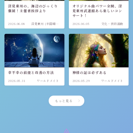
深見東州の、海辺のびっくり
オリジナル曲パワー全開、深
個展！主催者挨拶より
見東州武道館あら楽しいコン
サート！
2026.06.08
深見東州 (半田晴
2026.06.05
文化・芸術活動
久)
幸不幸の前提と改善の方法
神様の証は必ずある
2026.05.31
ワールドメイト
2026.05.29
ワールドメイト
もっと見る