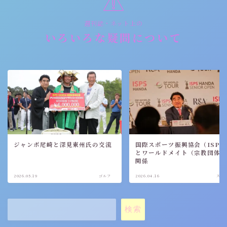
週刊誌・ネット上の
いろいろな疑問について
ジャンボ尾崎と深見東州氏の交流
国際スポーツ振興協会（ISPS
とワールドメイト（宗教団体
関係
2026.05.19
ゴルフ
2026.04.16
スポ
検索