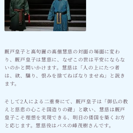
厩戸皇子と高句麗の高僧慧慈の対面の場面に変わ
り、厩戸皇子は慧慈に、なぜこの世は平安にならな
いのかと問いかけます。慧慈は「人の上にたつ者
は、欲、驕り、恨みを捨てねばなりませぬ」と説き
ます。
そして2人による二重奏にて、厩戸皇子は「御仏の教
えと慈悲の心こそ国造りの礎」と歌い、慧慈は厩戸
皇子こそ理想を実現できる、明日の倭国を築くお方
と応じます。慧慈役はバスの峰茂樹さんです。