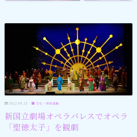
ゴルフ
スポーツ
メディア・ネット
深見東州 (半田晴久)
ワールドメイト
神道・宗教
2022.09.25
文化・芸術活動
社会情勢
新国立劇場オペラパレスでオペラ
「聖徳太子」を観劇
おすすめ記事