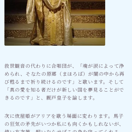
救世観音の代わりに合唱団が、「魂が涙によって浄
められ、そなたの原郷（まほろば）が闇の中から再
び甦るまで祈り続けるのです」と歌います。そして
「真の愛を知る者だけが新しい国を夢見ることがで
きるのです」と、厩戸皇子を諭します。
次に炊屋姫がアリアを歌う場面に変わります。馬子
の狂気の矛先がいつか私にも向くかもしれないが、
使い方次第、飼いならせばこの身を守ってくれる