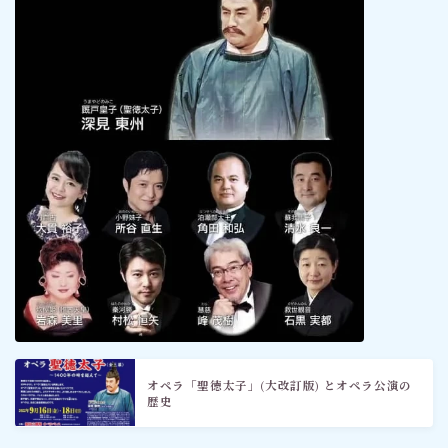
オペラ「聖徳太子」(大改訂版) とオペラ公演の
歴史