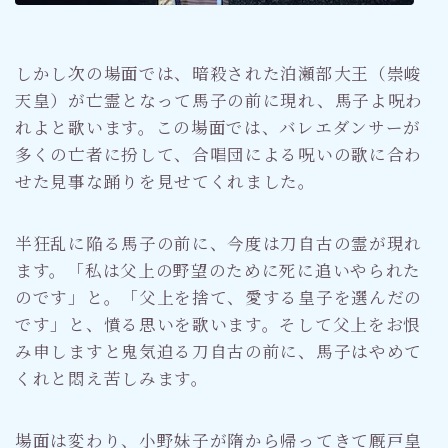
しかし次の場面では、暗殺された泊瀬部大王（崇峻
天皇）が亡霊となって馬子の前に現れ、馬子よ呪わ
れよと歌います。この場面では、バレエダンサーが
多くの亡者に扮して、合唱団による呪いの歌に合わ
せた見事な踊りを見せてくれました。
半狂乱に陥る馬子の前に、今度は刀自古の霊が現れ
ます。「私は父上の野望のために死に追いやられた
のです」と。「父上を捨て、愛する皇子を選んだの
です」と、憤る思いを歌います。そして父上をお恨
み申しますと鬼気迫る刀自古の前に、馬子はやめて
くれと悶え苦しみます。
場面は変わり、小野妹子が隋から帰ってきて厩戸皇