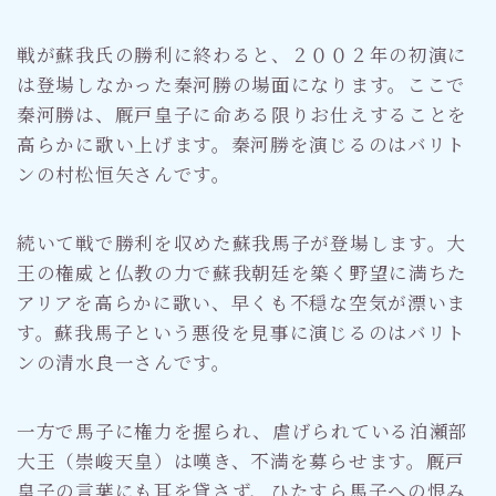
戦が蘇我氏の勝利に終わると、２００２年の初演に
は登場しなかった秦河勝の場面になります。ここで
秦河勝は、厩戸皇子に命ある限りお仕えすることを
高らかに歌い上げます。秦河勝を演じるのはバリト
ンの村松恒矢さんです。
続いて戦で勝利を収めた蘇我馬子が登場します。大
王の権威と仏教の力で蘇我朝廷を築く野望に満ちた
アリアを高らかに歌い、早くも不穏な空気が漂いま
す。蘇我馬子という悪役を見事に演じるのはバリト
ンの清水良一さんです。
一方で馬子に権力を握られ、虐げられている泊瀬部
大王（崇峻天皇）は嘆き、不満を募らせます。厩戸
皇子の言葉にも耳を貸さず、ひたすら馬子への恨み