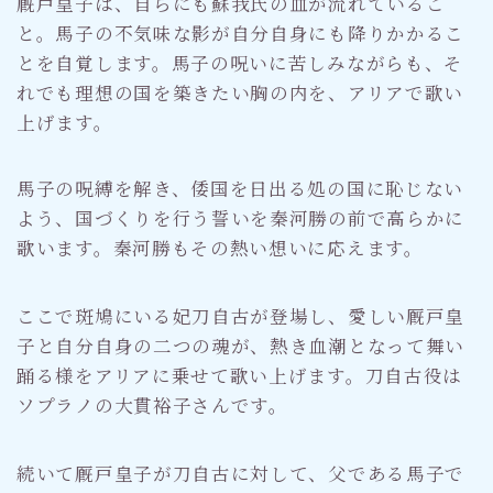
厩戸皇子は、自らにも蘇我氏の血が流れているこ
と。馬子の不気味な影が自分自身にも降りかかるこ
とを自覚します。馬子の呪いに苦しみながらも、そ
れでも理想の国を築きたい胸の内を、アリアで歌い
上げます。
馬子の呪縛を解き、倭国を日出る処の国に恥じない
よう、国づくりを行う誓いを秦河勝の前で高らかに
歌います。秦河勝もその熱い想いに応えます。
ここで斑鳩にいる妃刀自古が登場し、愛しい厩戸皇
子と自分自身の二つの魂が、熱き血潮となって舞い
踊る様をアリアに乗せて歌い上げます。刀自古役は
ソプラノの大貫裕子さんです。
続いて厩戸皇子が刀自古に対して、父である馬子で