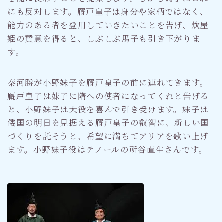
にも反対します。厩戸皇子は身分や家柄ではなく、
能力のある者を登用していきたいことを告げ、炊屋
姫の賛意を得ると、しぶしぶ馬子も引き下がりま
す。
秦河勝が小野妹子を厩戸皇子の前に連れてきます。
厩戸皇子は妹子に隋への使者になってくれと告げる
と、小野妹子は大役を喜んで引き受けます。妹子は
倭国の明日を見据える厩戸皇子の叡智に、新しい国
づくりを託そうと、希望に満ちてアリアを歌い上げ
ます。小野妹子役はテノールの所谷直生さんです。