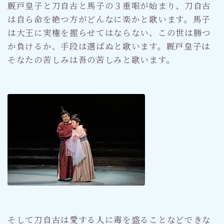
厩戸皇子と刀自古と馬子の３重唱が始まり、刀自古
は自ら命を絶つ方がどんなに楽かと歌います。馬子
は大王に実権を握らせてはならない、この世は勝つ
か負けるか、手段は選ばぬと歌います。厩戸皇子は
そなたの苦しみは吾の苦しみと歌います。
そして刀自古は愛する人に毒を盛ることなどできな