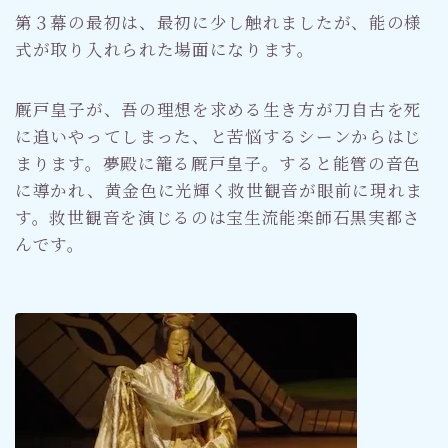
第３幕の最初は、最初に少し触れましたが、能の様
式が取り入れられた場面になります。
厩戸皇子が、吾の理想を求める生き方が刀自古を死
に追いやってしまった、と苦悩するシーンからはじ
まります。夢殿に籠る厩戸皇子。すると能管の音色
に導かれ、黄金色に光輝く救世観音が眼前に現れま
す。救世観音を演じるのは宝生流能楽師石黒実都さ
んです。