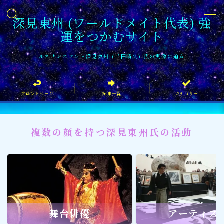
深見東州 (ワールドメイト代表) 強
運をつかむサイト
MENU
ルネサンスマン〜深見東州 (半田晴久) 氏の実像に迫る
フロントページ
フロントページ
記事一覧
カテゴリー
記事一覧
イベント情報
複数の顔を持つ深見東州氏の活動
企業家
文化・芸術活動
社会貢献
社会貢献
舞台俳優
アーティス