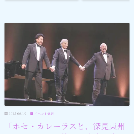
ゴルフ
スポーツ
メディア・ネット
深見東州 (半田晴久)
ワールドメイト
神道・宗教
社会情勢
2015.06.19
イベント情報
「ホセ・カレーラスと、深見東州
おすすめ記事