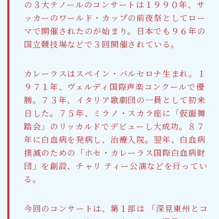
の３大テノールのコンサートは１９９０年、サ
ッカーのワールド・カップの前夜祭としてロー
マで開催されたのが始まり。日本でも９６年の
国立競技場などで３回開催されている。
カレーラスはスペイン・バルセロナ生まれ。１
９７１年、ヴェルディ国際声楽コンクールで優
勝。７３年、イタリア歌劇団の一員として初来
日した。７５年、ミラノ・スカラ座に「仮面舞
踏会」のリッカルドでデビューし大成功。８７
年に白血病を発病し、治療入院。翌年、白血病
撲滅のための「ホセ・カレーラス国際白血病財
団」を創設、チャリ ティー公演などを行ってい
る。
今回のコンサートは、第１部は 「深見東州とコ