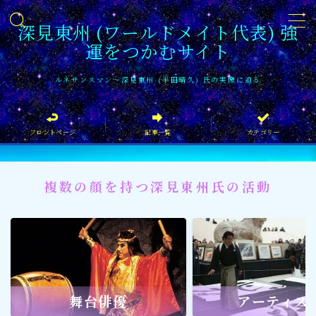
深見東州 (ワールドメイト代表) 強
運をつかむサイト
MENU
ルネサンスマン〜深見東州 (半田晴久) 氏の実像に迫る
フロントページ
フロントページ
記事一覧
カテゴリー
記事一覧
イベント情報
複数の顔を持つ深見東州氏の活動
企業家
文化・芸術活動
社会貢献
社会貢献
舞台俳優
アーティス