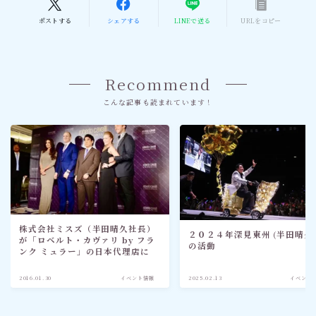
ポストする
シェアする
LINEで送る
URLをコピー
Recommend
こんな記事も読まれています！
株式会社ミスズ（半田晴久社長）
２０２４年深見東州 (半田晴久)
が「ロベルト・カヴァリ by フラ
の活動
ンク ミュラー」の日本代理店に
2016.01.30
イベント情報
2025.02.13
イベント