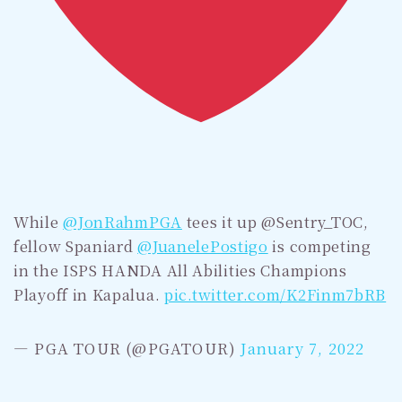
While
@JonRahmPGA
tees it up @Sentry_TOC,
fellow Spaniard
@JuanelePostigo
is competing
in the ISPS HANDA All Abilities Champions
Playoff in Kapalua.
pic.twitter.com/K2Finm7bRB
— PGA TOUR (@PGATOUR)
January 7, 2022