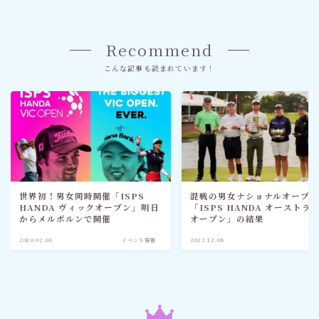
Recommend
こんな記事も読まれています！
世界初！男女同時開催「ISPS
混戦の男女ナショナルオープ
HANDA ヴィックオープン」明日
「ISPS HANDA オーストラ
からメルボルンで開催
オープン」の結果
2019.02.06
イベント情報
2023.12.08
ゴ