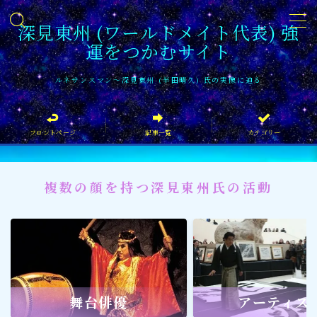
深見東州 (ワールドメイト代表) 強
運をつかむサイト
MENU
ルネサンスマン〜深見東州 (半田晴久) 氏の実像に迫る
フロントページ
フロントページ
記事一覧
カテゴリー
記事一覧
イベント情報
複数の顔を持つ深見東州氏の活動
企業家
文化・芸術活動
社会貢献
社会貢献
舞台俳優
アーティス