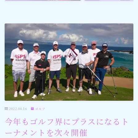
ゴルフ
スポーツ
メディア・ネット
深見東州 (半田晴久)
ワールドメイト
神道・宗教
2022.04.16
ゴルフ
社会情勢
今年もゴルフ界にプラスになるト
おすすめ記事
ーナメントを次々開催