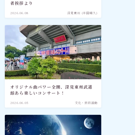
者挨拶より
2026.06.08
深見東州 (半田晴久)
オリジナル曲パワー全開、深見東州武道
館あら楽しいコンサート！
2026.06.05
文化・芸術活動