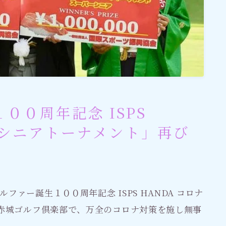
００周年記念 ISPS
! シニアトーナメント」再び
ァー誕生１００周年記念 ISPS HANDA コロナ
の赤城ゴルフ倶楽部で、万全のコロナ対策を施し無事