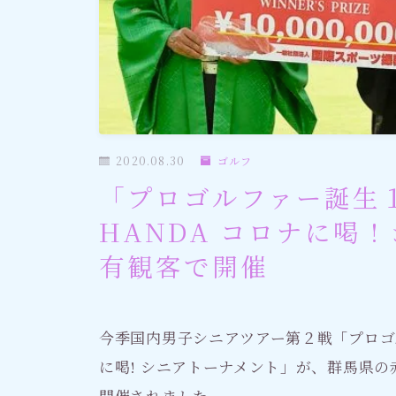
社会情勢
おすすめ記事
2020.08.30
ゴルフ
「プロゴルファー誕生１
HANDA コロナに喝 
有観客で開催
今季国内男子シニアツアー第２戦「プロゴルフ
に喝! シニアトーナメント」が、群馬県
開催されました。