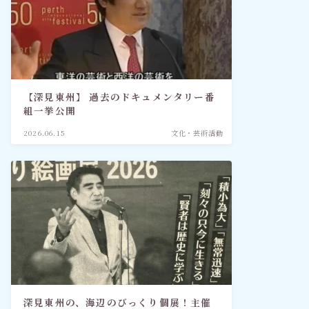
【深見東州】 過去のドキュメンタリー番
組一挙公開
2026.06.15
文化・芸術活動
深見東州の、海辺のびっくり個展！主催