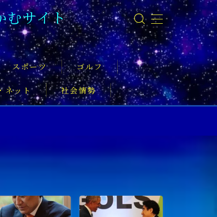
かむサイト
スポーツ
ゴルフ
・ネット
社会情勢
事
ーツ振興
実業家
社会活動