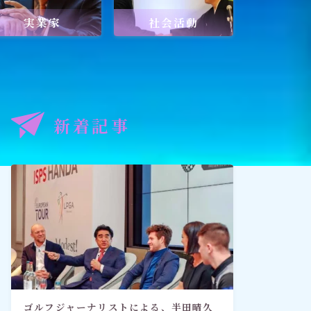
実業家
社会活動
記事
出口王仁三郎と深見東州
新着記事
禅とワールドメイト
「深見東州直伝！ 願いが叶う祈
り方教室・入門篇」
ゴルフジャーナリストによる、半田晴久