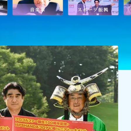
音楽家
スポーツ振興
ワールドメイトを知るのにおすすめの
ワールドメイトは新しい時代の
天啓宗教？
ワールドメイトで何を学ぶ？
ワールドメイトの救霊