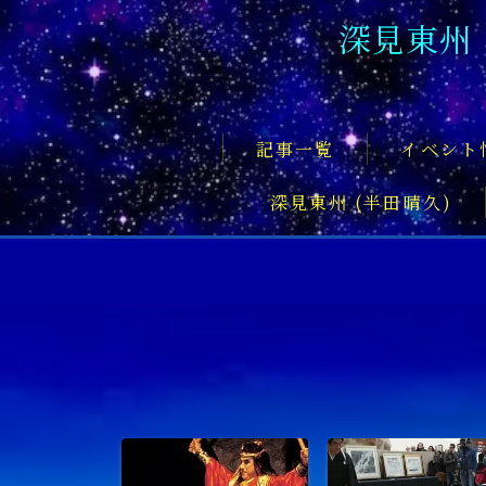
深見東州
記事一覧
イベント
深見東州 (半田晴久)
フロントページ
記事一覧
イベント情報
企業家
文化・芸術活動