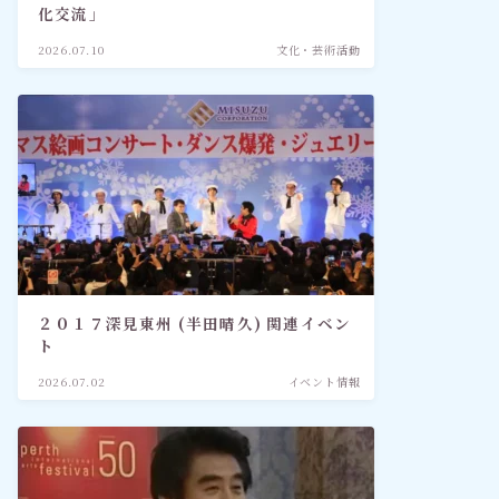
化交流」
2026.07.10
文化・芸術活動
２０１７深見東州 (半田晴久) 関連イベン
ト
2026.07.02
イベント情報