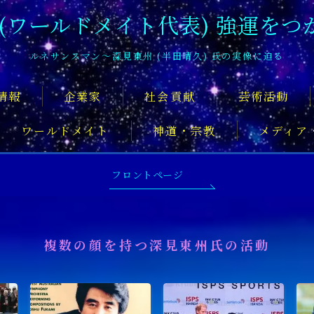
 (ワールドメイト代表) 強運をつ
ルネサンスマン〜深見東州 (半田晴久) 氏の実像に迫る
情報
企業家
社会貢献
芸術活動
ワールドメイト
神道・宗教
メディア
深見東州氏について知るおすすめの記
フロントページ
複数の顔を持つ深見東州氏の活動
舞台俳優
アーティスト
音楽家
スポ