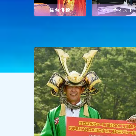
舞台俳優
アーティスト
社会貢献
社会貢献
ゴルフ
スポーツ
メディア・ネット
深見東州 (半田晴久)
ワールドメイト
神道・宗教