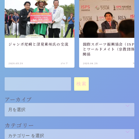
ジャンボ尾崎と深見東州氏の交流
国際スポーツ振興協会（ISPS
とワールドメイト（宗教団体
関係
2026.05.19
ゴルフ
2026.04.16
スポ
検索
アーカイブ
カテゴリー
Follow Me