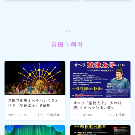
ゴルフ
スポーツ
TAG
メディア・ネット
新国立劇場
深見東州 (半田晴久)
ワールドメイト
神道・宗教
新国立劇場オペラパレスでオ
オペラ「聖徳太子」(大改訂
ペラ「聖徳太子」を観劇
版) とオペラ公演の歴史
社会情勢
2022.09.25
文化・芸術活動
2022.09.05
イベント情報
おすすめ記事