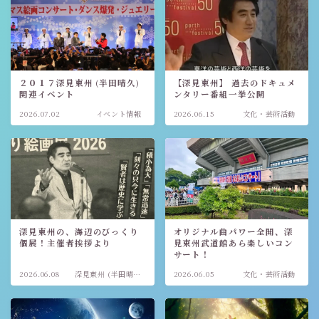
２０１７深見東州 (半田晴久)
【深見東州】 過去のドキュメ
関連イベント
ンタリー番組一挙公開
2026.07.02
イベント情報
2026.06.15
文化・芸術活動
深見東州の、海辺のびっくり
オリジナル曲パワー全開、深
個展！主催者挨拶より
見東州武道館あら楽しいコン
サート！
2026.06.08
深見東州 (半田晴
2026.06.05
文化・芸術活動
久)