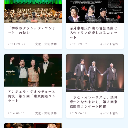
「初秋のクラシック・コンサ
深見東州氏作曲の管弦楽曲と
ート」の魅力
名作アリアが楽しめるコンサ
ート
2021.09.27
文化・芸術活動
2021.09.17
イベント情報
アンジェラ・ゲオルギューと
共演、第５回「東京国際コン
「ホセ・カレーラスと、深見
サート」
東州となかまたち」第３回東
京国際コンサート開催
2016.08.10
文化・芸術活動
2015.06.19
イベント情報