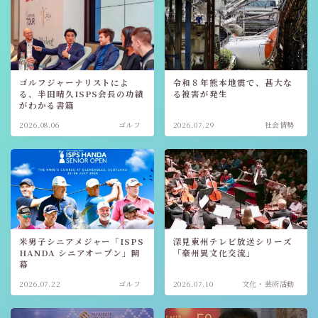
ゴルフジャーナリストによ
令和８年熊本地震で、甚大な
る、半田晴久ISPS会長の功績
る被害が発生
がわかる書籍
2026.08.06
ゴルフ
2026.07.29
社会情勢
米男子シニアメジャー「ISPS
深見東州テレビ放送シリーズ
HANDA シニアオープン」開
「豪州異文化交流」
幕
2026.07.22
ゴルフ
2026.07.10
文化・芸術活動