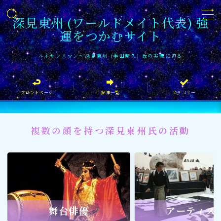
深見東州 (ワールドメイト代表) 強
運をつかむサイト
MENU
ルネサンスマン〜深見東州 (半田晴久) 氏の実像に迫る
フロントページ
フロントページ
記事一覧
カテゴリー
記事一覧
イベント情報
複数の顔を持つ深見東州氏の活動
企業家
文化・芸術活動
社会貢献
社会貢献
舞台俳優
アーティス