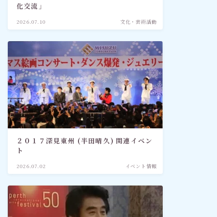
化交流」
2026.07.10
文化・芸術活動
２０１７深見東州 (半田晴久) 関連イベン
ト
2026.07.02
イベント情報