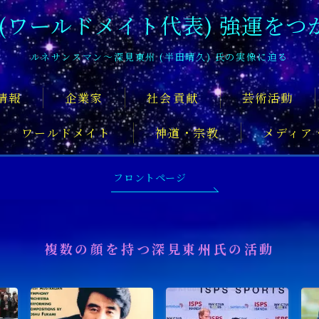
 (ワールドメイト代表) 強運をつ
ルネサンスマン〜深見東州 (半田晴久) 氏の実像に迫る
情報
企業家
社会貢献
芸術活動
ワールドメイト
神道・宗教
メディア
深見東州氏について知るおすすめの記
フロントページ
複数の顔を持つ深見東州氏の活動
舞台俳優
アーティスト
音楽家
スポ