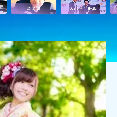
音楽家
スポーツ振興
ワールドメイトを知るのにおすすめの
ワールドメイトは新しい時代の
天啓宗教？
ワールドメイトで何を学ぶ？
ワールドメイトの救霊