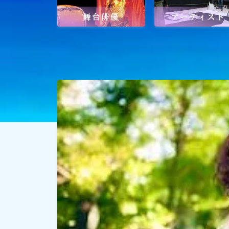
舞台俳優
アーティスト
社会貢献
社会貢献
ゴルフ
スポーツ
メディア・ネット
深見東州 (半田晴久)
ワールドメイト
神道・宗教