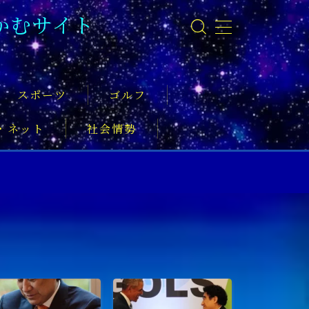
かむサイト
スポーツ
ゴルフ
・ネット
社会情勢
事
ーツ振興
実業家
社会活動