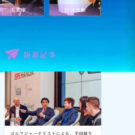
実業家
社会活動
記事
出口王仁三郎と深見東州
新着記事
禅とワールドメイト
「深見東州直伝！ 願いが叶う祈
り方教室・入門篇」
ゴルフジャーナリストによる、半田晴久