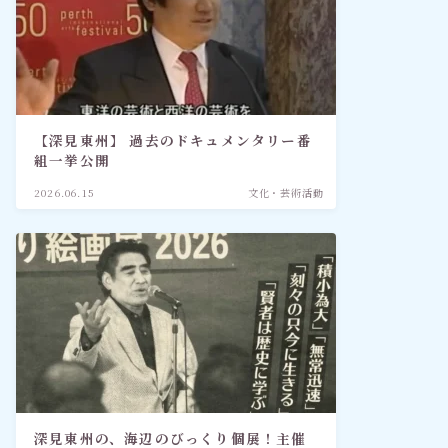
【深見東州】 過去のドキュメンタリー番
組一挙公開
2026.06.15
文化・芸術活動
深見東州の、海辺のびっくり個展！主催