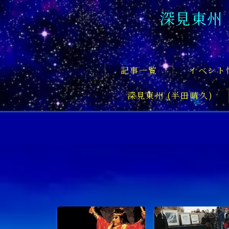
深見東州
記事一覧
イベント
深見東州 (半田晴久)
フロントページ
記事一覧
イベント情報
企業家
文化・芸術活動