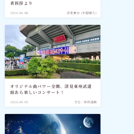
者挨拶より
2026.06.08
深見東州 (半田晴久)
オリジナル曲パワー全開、深見東州武道
館あら楽しいコンサート！
2026.06.05
文化・芸術活動