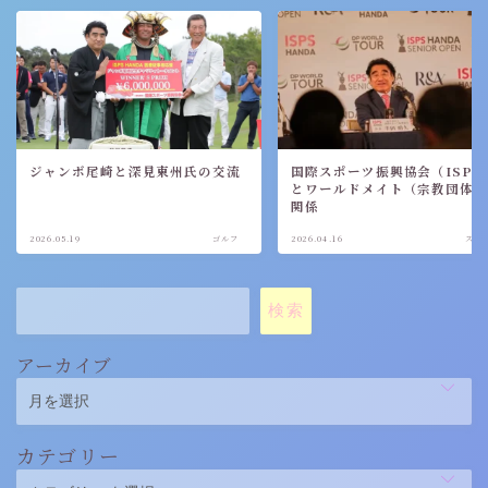
ジャンボ尾崎と深見東州氏の交流
国際スポーツ振興協会（ISPS
とワールドメイト（宗教団体
関係
2026.05.19
ゴルフ
2026.04.16
スポ
検索
アーカイブ
カテゴリー