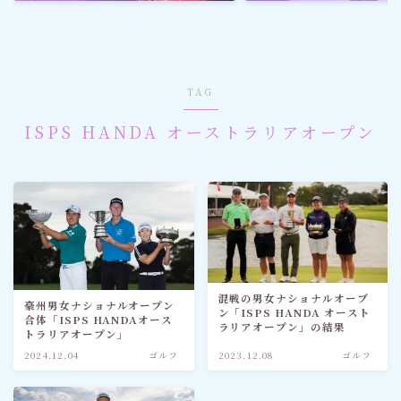
ゴルフ
スポーツ
TAG
メディア・ネット
ISPS HANDA オーストラリアオープン
深見東州 (半田晴久)
ワールドメイト
神道・宗教
混戦の男女ナショナルオープ
豪州男女ナショナルオープン
ン「ISPS HANDA オースト
合体「ISPS HANDAオース
社会情勢
ラリアオープン」の結果
トラリアオープン」
2024.12.04
ゴルフ
2023.12.08
ゴルフ
おすすめ記事