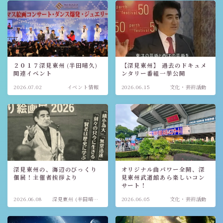
２０１７深見東州 (半田晴久)
【深見東州】 過去のドキュメ
関連イベント
ンタリー番組一挙公開
2026.07.02
イベント情報
2026.06.15
文化・芸術活動
深見東州の、海辺のびっくり
オリジナル曲パワー全開、深
個展！主催者挨拶より
見東州武道館あら楽しいコン
サート！
2026.06.08
深見東州 (半田晴
2026.06.05
文化・芸術活動
久)