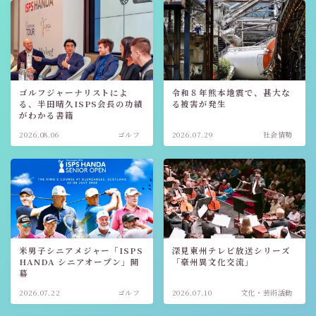
ゴルフジャーナリストによ
令和８年熊本地震で、甚大な
る、半田晴久ISPS会長の功績
る被害が発生
がわかる書籍
2026.08.06
ゴルフ
2026.07.29
社会情勢
米男子シニアメジャー「ISPS
深見東州テレビ放送シリーズ
HANDA シニアオープン」開
「豪州異文化交流」
幕
2026.07.22
ゴルフ
2026.07.10
文化・芸術活動