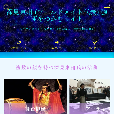
深見東州 (ワールドメイト代表) 強
運をつかむサイト
MENU
ルネサンスマン〜深見東州 (半田晴久) 氏の実像に迫る
フロントページ
フロントページ
記事一覧
カテゴリー
記事一覧
イベント情報
複数の顔を持つ深見東州氏の活動
企業家
文化・芸術活動
社会貢献
社会貢献
舞台俳優
アーティス