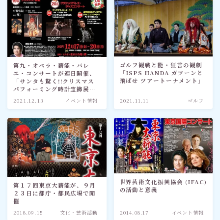
ゴルフ観戦と能・狂言の観劇
第九・オペラ・薪能・バレ
「ISPS HANDA ガツーンと
エ・コンサートが連日開催、
飛ばせ ツアートーナメント」
「サンタも驚く!!クリスマス
パフォーミング時計宝飾展示
会」
2021.12.13
イベント情報
2021.11.11
ゴルフ
世界芸術文化振興協会 (IFAC)
第１７回東京大薪能が、９月
の活動と意義
２３日に都庁・都民広場で開
催
2018.09.15
文化・芸術活動
2014.08.17
イベント情報