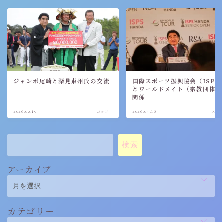
ジャンボ尾崎と深見東州氏の交流
国際スポーツ振興協会（ISPS
とワールドメイト（宗教団体
関係
2026.05.19
ゴルフ
2026.04.16
スポ
検索
アーカイブ
カテゴリー