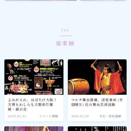
ゴルフ
スポーツ
TAG
メディア・ネット
能楽師
深見東州 (半田晴久)
ワールドメイト
神道・宗教
よみがえれ、はばたけ大阪！
マルチ舞台俳優、深見東州 (半
万博もわしらも大繁栄だ個
田晴久) 氏の舞台芸術活動
社会情勢
展・展示会
2025.03.12
イベント情報
2024.07.20
文化・芸術活動
おすすめ記事