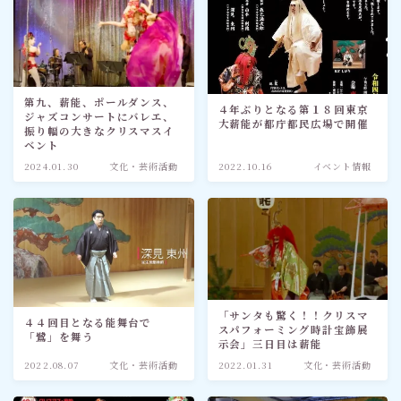
第九、薪能、ポールダンス、
４年ぶりとなる第１８回東京
ジャズコンサートにバレエ、
大薪能が都庁都民広場で開催
振り幅の大きなクリスマスイ
ベント
2024.01.30
文化・芸術活動
2022.10.16
イベント情報
「サンタも驚く！！クリスマ
４４回目となる能舞台で
スパフォーミング時計宝飾展
「鷺」を舞う
示会」三日目は薪能
2022.08.07
文化・芸術活動
2022.01.31
文化・芸術活動