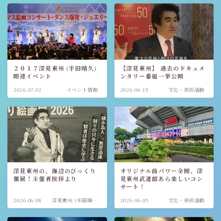
２０１７深見東州 (半田晴久)
【深見東州】 過去のドキュメ
関連イベント
ンタリー番組一挙公開
2026.07.02
イベント情報
2026.06.15
文化・芸術活動
深見東州の、海辺のびっくり
オリジナル曲パワー全開、深
個展！主催者挨拶より
見東州武道館あら楽しいコン
サート！
2026.06.08
深見東州 (半田晴
2026.06.05
文化・芸術活動
久)