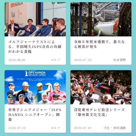
ゴルフジャーナリストによ
令和８年熊本地震で、甚大な
る、半田晴久ISPS会長の功績
る被害が発生
がわかる書籍
2026.08.06
ゴルフ
2026.07.29
社会情勢
米男子シニアメジャー「ISPS
深見東州テレビ放送シリーズ
HANDA シニアオープン」開
「豪州異文化交流」
幕
2026.07.22
ゴルフ
2026.07.10
文化・芸術活動