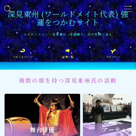
深見東州 (ワールドメイト代表) 強
運をつかむサイト
MENU
ルネサンスマン〜深見東州 (半田晴久) 氏の実像に迫る
フロントページ
フロントページ
記事一覧
カテゴリー
記事一覧
イベント情報
複数の顔を持つ深見東州氏の活動
企業家
文化・芸術活動
社会貢献
社会貢献
舞台俳優
アーティス