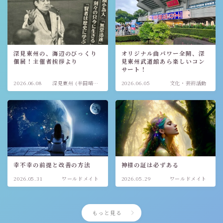
深見東州の、海辺のびっくり
オリジナル曲パワー全開、深
個展！主催者挨拶より
見東州武道館あら楽しいコン
サート！
2026.06.08
深見東州 (半田晴
2026.06.05
文化・芸術活動
久)
幸不幸の前提と改善の方法
神様の証は必ずある
2026.05.31
ワールドメイト
2026.05.29
ワールドメイト
もっと見る