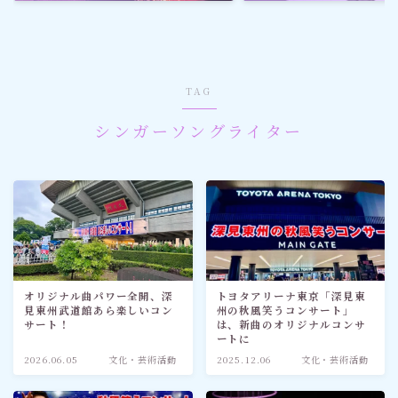
ゴルフ
スポーツ
TAG
メディア・ネット
シンガーソングライター
深見東州 (半田晴久)
ワールドメイト
神道・宗教
オリジナル曲パワー全開、深
トヨタアリーナ東京「深見東
見東州武道館あら楽しいコン
州の秋風笑うコンサート」
社会情勢
サート！
は、新曲のオリジナルコンサ
ートに
2026.06.05
文化・芸術活動
2025.12.06
文化・芸術活動
おすすめ記事