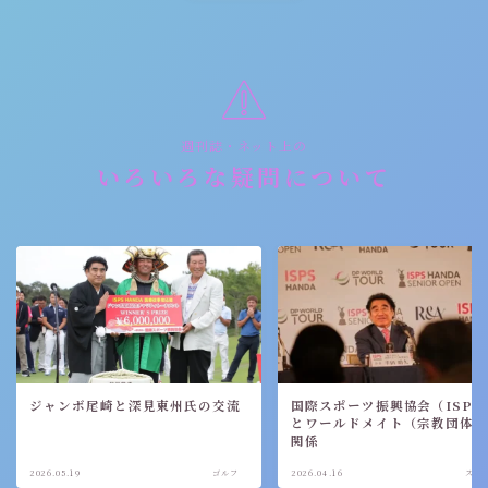
週刊誌・ネット上の
いろいろな疑問について
ジャンボ尾崎と深見東州氏の交流
国際スポーツ振興協会（ISPS
とワールドメイト（宗教団体
関係
2026.05.19
ゴルフ
2026.04.16
スポ