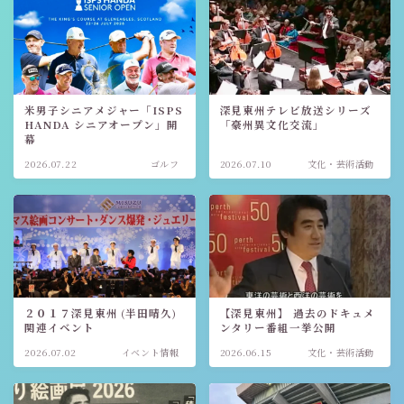
米男子シニアメジャー「ISPS
深見東州テレビ放送シリーズ
HANDA シニアオープン」開
「豪州異文化交流」
幕
2026.07.22
ゴルフ
2026.07.10
文化・芸術活動
２０１７深見東州 (半田晴久)
【深見東州】 過去のドキュメ
関連イベント
ンタリー番組一挙公開
2026.07.02
イベント情報
2026.06.15
文化・芸術活動