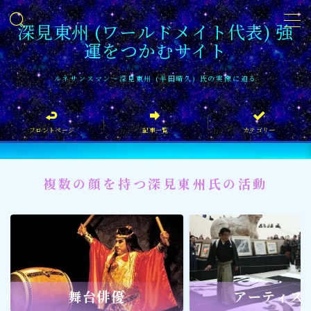
深見東州 (ワールドメイト代表) 強
運をつかむサイト
MENU
ルネサンスマン〜深見東州 (半田晴久) 氏の実像に迫る
フロントページ
フロントページ
記事一覧
カテゴリー
記事一覧
イベント情報
複数の顔を持つ深見東州氏の活動
企業家
文化・芸術活動
社会貢献
社会貢献
舞台俳優
アーティス