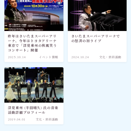
昨年はさいたまスーパーアリ
さいたまスーパーアリーナで
ーナ、今年はトヨタアリーナ
の怒涛の初ライブ
東京で「深見東州の秋風笑う
コンサート」開催
2025.10.14
イベント情報
2024.10.24
文化・芸術活動
深見東州 (半田晴久) 氏の音楽
活動詳細プロフィール
2019.04.01
文化・芸術活動