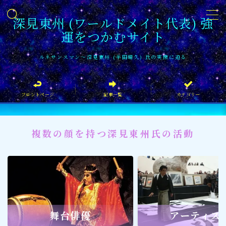
深見東州 (ワールドメイト代表) 強
運をつかむサイト
MENU
ルネサンスマン〜深見東州 (半田晴久) 氏の実像に迫る
フロントページ
フロントページ
記事一覧
カテゴリー
記事一覧
イベント情報
複数の顔を持つ深見東州氏の活動
企業家
文化・芸術活動
社会貢献
社会貢献
舞台俳優
アーティス