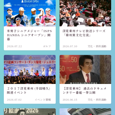
米男子シニアメジャー「ISPS
深見東州テレビ放送シリーズ
HANDA シニアオープン」開
「豪州異文化交流」
幕
2026.07.22
ゴルフ
2026.07.10
文化・芸術活動
２０１７深見東州 (半田晴久)
【深見東州】 過去のドキュメ
関連イベント
ンタリー番組一挙公開
2026.07.02
イベント情報
2026.06.15
文化・芸術活動