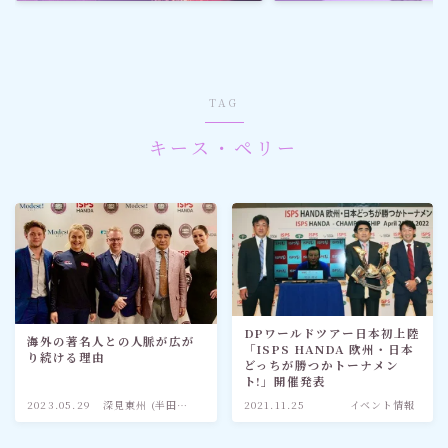
ゴルフ
スポーツ
TAG
メディア・ネット
キース・ペリー
深見東州 (半田晴久)
ワールドメイト
神道・宗教
DPワールドツアー日本初上陸
海外の著名人との人脈が広が
「ISPS HANDA 欧州・日本
り続ける理由
社会情勢
どっちが勝つかトーナメン
ト!」開催発表
2023.05.29
深見東州 (半田晴
2021.11.25
イベント情報
おすすめ記事
久)