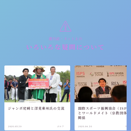
週刊誌・ネット上の
いろいろな疑問について
ジャンボ尾崎と深見東州氏の交流
国際スポーツ振興協会（ISPS
とワールドメイト（宗教団体
関係
2026.05.19
ゴルフ
2026.04.16
スポ