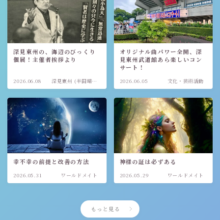
深見東州の、海辺のびっくり
オリジナル曲パワー全開、深
個展！主催者挨拶より
見東州武道館あら楽しいコン
サート！
2026.06.08
深見東州 (半田晴
2026.06.05
文化・芸術活動
久)
幸不幸の前提と改善の方法
神様の証は必ずある
2026.05.31
ワールドメイト
2026.05.29
ワールドメイト
もっと見る