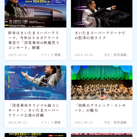
昨年はさいたまスーパーアリ
さいたまスーパーアリーナで
ーナ、今年はトヨタアリーナ
の怒涛の初ライブ
東京で「深見東州の秋風笑う
コンサート」開催
2025.10.14
イベント情報
2024.10.24
文化・芸術活動
「深見東州オリジナル曲コン
「初秋のクラシック・コンサ
サート！」さいたまスーパー
ート」の魅力
アリーナ公演の詳細
2024.09.12
イベント情報
2021.09.27
文化・芸術活動