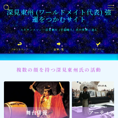
深見東州 (ワールドメイト代表) 強
運をつかむサイト
MENU
ルネサンスマン〜深見東州 (半田晴久) 氏の実像に迫る
フロントページ
フロントページ
記事一覧
カテゴリー
記事一覧
イベント情報
複数の顔を持つ深見東州氏の活動
企業家
文化・芸術活動
社会貢献
社会貢献
舞台俳優
アーティス