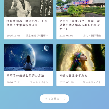
深見東州の、海辺のびっくり
オリジナル曲パワー全開、深
個展！主催者挨拶より
見東州武道館あら楽しいコン
サート！
2026.06.08
深見東州 (半田晴
2026.06.05
文化・芸術活動
久)
幸不幸の前提と改善の方法
神様の証は必ずある
2026.05.31
ワールドメイト
2026.05.29
ワールドメイト
もっと見る