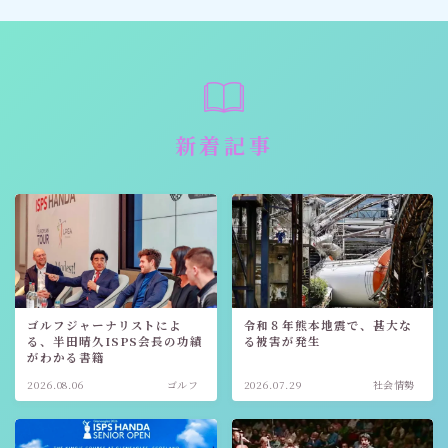
新着記事
ゴルフジャーナリストによ
令和８年熊本地震で、甚大な
る、半田晴久ISPS会長の功績
る被害が発生
がわかる書籍
2026.08.06
ゴルフ
2026.07.29
社会情勢