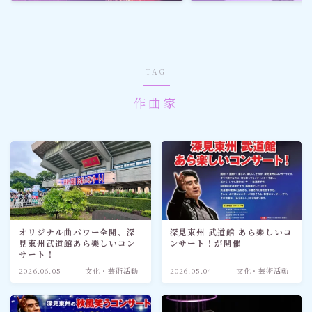
ゴルフ
スポーツ
TAG
メディア・ネット
作曲家
深見東州 (半田晴久)
ワールドメイト
神道・宗教
オリジナル曲パワー全開、深
深見東州 武道館 あら楽しいコ
見東州武道館あら楽しいコン
ンサート！が開催
社会情勢
サート！
2026.06.05
文化・芸術活動
2026.05.04
文化・芸術活動
おすすめ記事