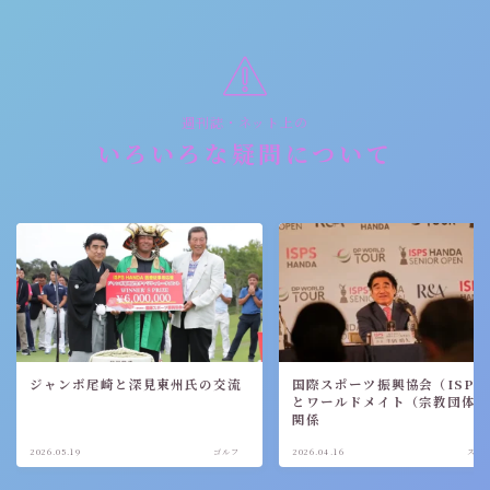
週刊誌・ネット上の
いろいろな疑問について
ジャンボ尾崎と深見東州氏の交流
国際スポーツ振興協会（ISPS
とワールドメイト（宗教団体
関係
2026.05.19
ゴルフ
2026.04.16
スポ