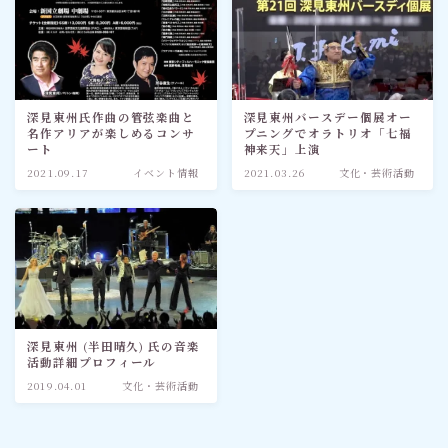
深見東州氏作曲の管弦楽曲と
深見東州バースデー個展オー
名作アリアが楽しめるコンサ
プニングでオラトリオ「七福
ート
神来天」上演
2021.09.17
イベント情報
2021.03.26
文化・芸術活動
深見東州 (半田晴久) 氏の音楽
活動詳細プロフィール
2019.04.01
文化・芸術活動