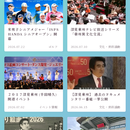
米男子シニアメジャー「ISPS
深見東州テレビ放送シリーズ
HANDA シニアオープン」開
「豪州異文化交流」
幕
2026.07.22
ゴルフ
2026.07.10
文化・芸術活動
２０１７深見東州 (半田晴久)
【深見東州】 過去のドキュメ
関連イベント
ンタリー番組一挙公開
2026.07.02
イベント情報
2026.06.15
文化・芸術活動