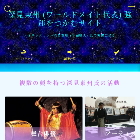
深見東州 (ワールドメイト代表) 強
運をつかむサイト
MENU
ルネサンスマン〜深見東州 (半田晴久) 氏の実像に迫る
フロントページ
フロントページ
記事一覧
カテゴリー
記事一覧
イベント情報
複数の顔を持つ深見東州氏の活動
企業家
文化・芸術活動
社会貢献
社会貢献
舞台俳優
アーティス