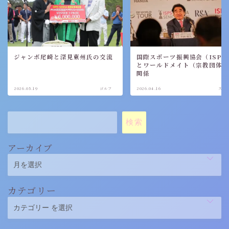
ジャンボ尾崎と深見東州氏の交流
国際スポーツ振興協会（ISPS
とワールドメイト（宗教団体
関係
2026.05.19
ゴルフ
2026.04.16
スポ
検索
アーカイブ
カテゴリー
Follow Me