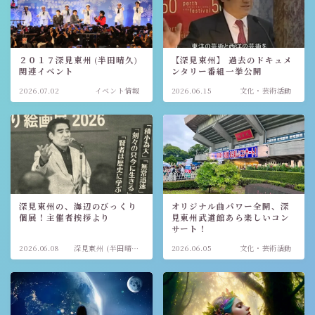
２０１７深見東州 (半田晴久)
【深見東州】 過去のドキュメ
関連イベント
ンタリー番組一挙公開
2026.07.02
イベント情報
2026.06.15
文化・芸術活動
深見東州の、海辺のびっくり
オリジナル曲パワー全開、深
個展！主催者挨拶より
見東州武道館あら楽しいコン
サート！
2026.06.08
深見東州 (半田晴
2026.06.05
文化・芸術活動
久)