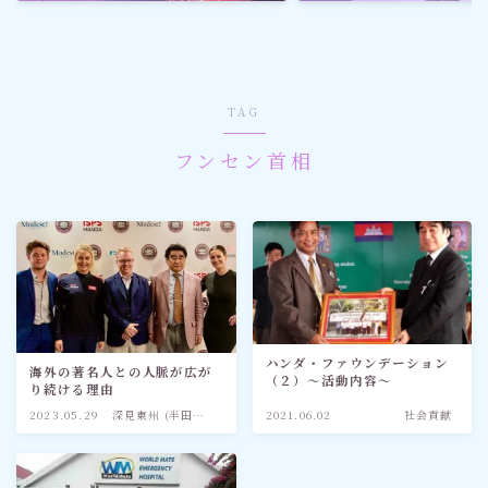
ゴルフ
スポーツ
TAG
メディア・ネット
フンセン首相
深見東州 (半田晴久)
ワールドメイト
神道・宗教
ハンダ・ファウンデーション
海外の著名人との人脈が広が
（２）〜活動内容〜
り続ける理由
社会情勢
2023.05.29
深見東州 (半田晴
2021.06.02
社会貢献
久)
おすすめ記事