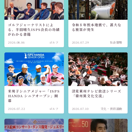
ゴルフジャーナリストによ
令和８年熊本地震で、甚大な
る、半田晴久ISPS会長の功績
る被害が発生
がわかる書籍
2026.08.06
ゴルフ
2026.07.29
社会情勢
米男子シニアメジャー「ISPS
深見東州テレビ放送シリーズ
HANDA シニアオープン」開
「豪州異文化交流」
幕
2026.07.22
ゴルフ
2026.07.10
文化・芸術活動