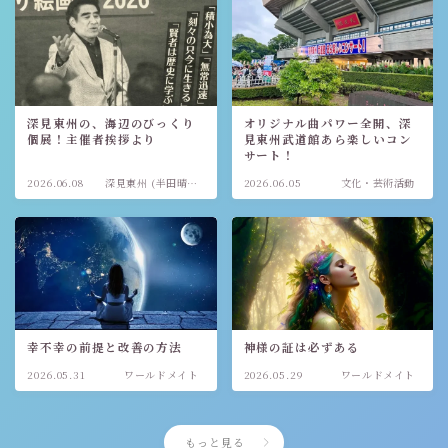
深見東州の、海辺のびっくり
オリジナル曲パワー全開、深
個展！主催者挨拶より
見東州武道館あら楽しいコン
サート！
2026.06.08
深見東州 (半田晴
2026.06.05
文化・芸術活動
久)
幸不幸の前提と改善の方法
神様の証は必ずある
2026.05.31
ワールドメイト
2026.05.29
ワールドメイト
もっと見る