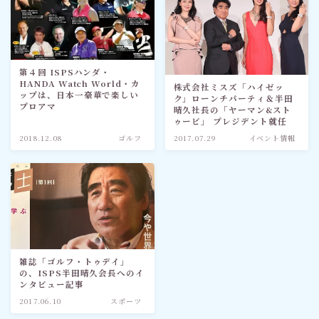
第４回 ISPSハンダ・
HANDA Watch World・カ
株式会社ミスズ「ハイゼッ
ップは、日本一豪華で楽しい
ク」ローンチパーティ＆半田
プロアマ
晴久社長の「ヤーマン&スト
ゥービ」 プレジデント就任
2018.12.08
ゴルフ
2017.07.29
イベント情報
雑誌「ゴルフ・トゥデイ」
の、ISPS半田晴久会長へのイ
ンタビュー記事
2017.06.10
スポーツ