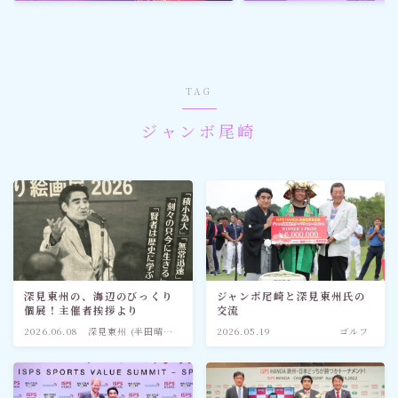
ゴルフ
スポーツ
TAG
メディア・ネット
ジャンボ尾崎
深見東州 (半田晴久)
ワールドメイト
神道・宗教
深見東州の、海辺のびっくり
ジャンボ尾崎と深見東州氏の
個展！主催者挨拶より
交流
社会情勢
2026.06.08
深見東州 (半田晴
2026.05.19
ゴルフ
久)
おすすめ記事