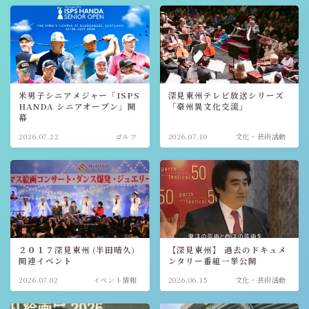
米男子シニアメジャー「ISPS
深見東州テレビ放送シリーズ
HANDA シニアオープン」開
「豪州異文化交流」
幕
2026.07.22
ゴルフ
2026.07.10
文化・芸術活動
２０１７深見東州 (半田晴久)
【深見東州】 過去のドキュメ
関連イベント
ンタリー番組一挙公開
2026.07.02
イベント情報
2026.06.15
文化・芸術活動