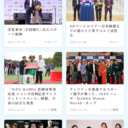
DPワールドツアー日本開催ま
深見東州 (半田晴久) 氏のスポ
での道のりと男子ゴルフ活性
ーツ振興
化
2023.07.21
スポーツ
2021.12.08
ゴルフ
「ISPS HANDA 医療従事者
チャリティを推進するスポー
応援 ジャンボ尾崎記念チャリ
ツ選手が集った、ISPS ハン
ティトーナメント」開催。今
ダ・HANDA Watch
後の試合も発表
World・カップ
2020.10.07
イベント情報
2019.12.21
イベント情報