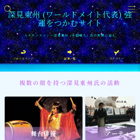
深見東州 (ワールドメイト代表) 強
運をつかむサイト
MENU
ルネサンスマン〜深見東州 (半田晴久) 氏の実像に迫る
フロントページ
フロントページ
記事一覧
カテゴリー
記事一覧
イベント情報
複数の顔を持つ深見東州氏の活動
企業家
文化・芸術活動
社会貢献
社会貢献
舞台俳優
アーティス