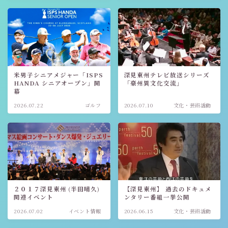
米男子シニアメジャー「ISPS
深見東州テレビ放送シリーズ
HANDA シニアオープン」開
「豪州異文化交流」
幕
2026.07.22
ゴルフ
2026.07.10
文化・芸術活動
２０１７深見東州 (半田晴久)
【深見東州】 過去のドキュメ
関連イベント
ンタリー番組一挙公開
2026.07.02
イベント情報
2026.06.15
文化・芸術活動