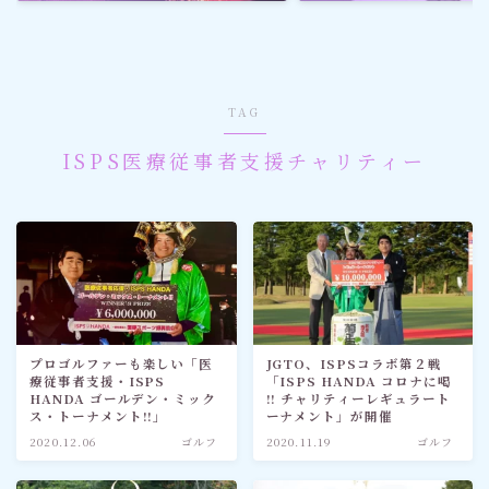
ゴルフ
スポーツ
TAG
メディア・ネット
ISPS医療従事者支援チャリティー
深見東州 (半田晴久)
ワールドメイト
神道・宗教
プロゴルファーも楽しい「医
JGTO、ISPSコラボ第２戦
療従事者支援・ISPS
「ISPS HANDA コロナに喝
社会情勢
HANDA ゴールデン・ミック
!! チャリティーレギュラート
ス・トーナメント!!」
ーナメント」が開催
2020.12.06
ゴルフ
2020.11.19
ゴルフ
おすすめ記事