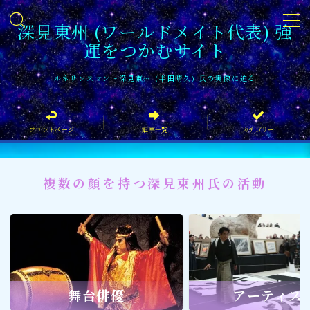
深見東州 (ワールドメイト代表) 強
運をつかむサイト
MENU
ルネサンスマン〜深見東州 (半田晴久) 氏の実像に迫る
フロントページ
フロントページ
記事一覧
カテゴリー
記事一覧
イベント情報
複数の顔を持つ深見東州氏の活動
企業家
文化・芸術活動
社会貢献
社会貢献
舞台俳優
アーティス