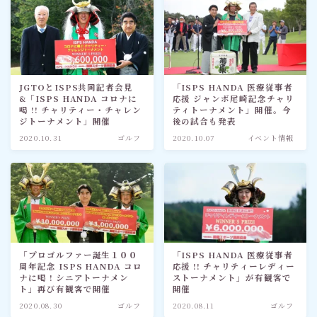
JGTOとISPS共同記者会見
「ISPS HANDA 医療従事者
&「ISPS HANDA コロナに
応援 ジャンボ尾崎記念チャリ
喝 !! チャリティー・チャレン
ティトーナメント」開催。今
ジトーナメント」開催
後の試合も発表
2020.10.31
ゴルフ
2020.10.07
イベント情報
「プロゴルファー誕生１００
「ISPS HANDA 医療従事者
周年記念 ISPS HANDA コロ
応援 !! チャリティーレディー
ナに喝 ! シニアトーナメン
ストーナメント」が有観客で
ト」再び有観客で開催
開催
2020.08.30
ゴルフ
2020.08.11
ゴルフ