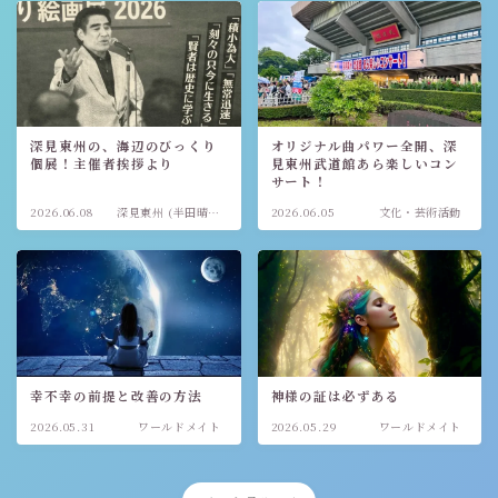
深見東州の、海辺のびっくり
オリジナル曲パワー全開、深
個展！主催者挨拶より
見東州武道館あら楽しいコン
サート！
2026.06.08
深見東州 (半田晴
2026.06.05
文化・芸術活動
久)
幸不幸の前提と改善の方法
神様の証は必ずある
2026.05.31
ワールドメイト
2026.05.29
ワールドメイト