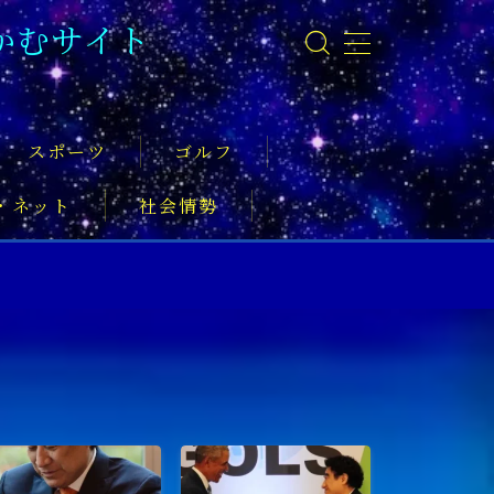
かむサイト
スポーツ
ゴルフ
・ネット
社会情勢
事
ーツ振興
実業家
社会活動