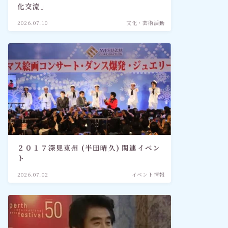
化交流」
2026.07.10
文化・芸術活動
２０１７深見東州 (半田晴久) 関連イベン
ト
2026.07.02
イベント情報