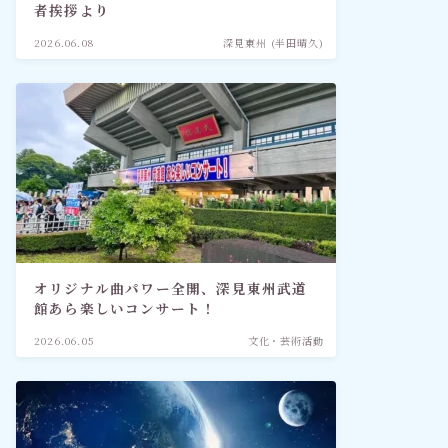
者挨拶より
2026.06.08
深見東州 (半田晴久)
オリジナル曲パワー全開、深見東州武道
館あら楽しいコンサート！
2026.06.05
文化・芸術活動