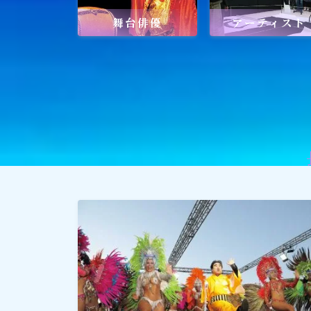
舞台俳優
アーティスト
社会貢献
社会貢献
ゴルフ
スポーツ
メディア・ネット
深見東州 (半田晴久)
ワールドメイト
神道・宗教