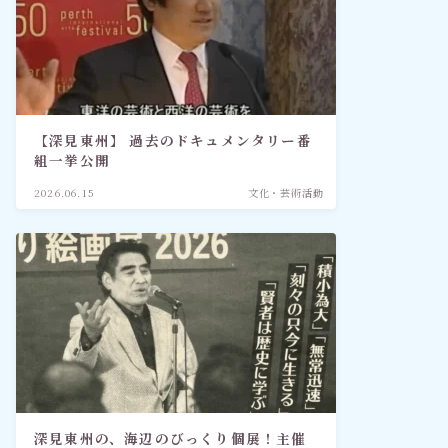
【深見東州】 過去のドキュメンタリー番
組一挙公開
2026.06.15
文化・芸術活動
深見東州の、海辺のびっくり個展！主催