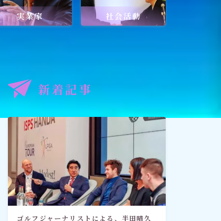
実業家
社会活動
記事
出口王仁三郎と深見東州
新着記事
禅とワールドメイト
「深見東州直伝！ 願いが叶う祈
り方教室・入門篇」
ゴルフジャーナリストによる、半田晴久