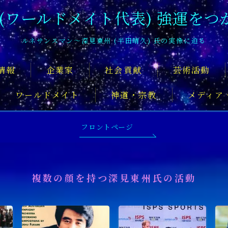
 (ワールドメイト代表) 強運をつ
ルネサンスマン〜深見東州 (半田晴久) 氏の実像に迫る
情報
企業家
社会貢献
芸術活動
ワールドメイト
神道・宗教
メディア
深見東州氏について知るおすすめの記
フロントページ
複数の顔を持つ深見東州氏の活動
舞台俳優
アーティスト
音楽家
スポ