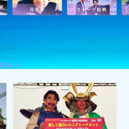
音楽家
スポーツ振興
ワールドメイトを知るのにおすすめの
ワールドメイトは新しい時代の
天啓宗教？
TAG
長州力
ワールドメイトで何を学ぶ？
ワールドメイトの救霊