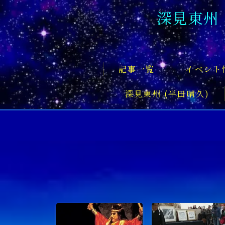
深見東州
記事一覧
イベント
深見東州 (半田晴久)
フロントページ
記事一覧
イベント情報
企業家
文化・芸術活動