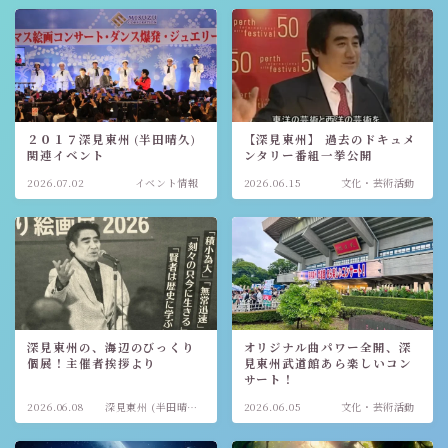
２０１７深見東州 (半田晴久)
【深見東州】 過去のドキュメ
関連イベント
ンタリー番組一挙公開
2026.07.02
イベント情報
2026.06.15
文化・芸術活動
深見東州の、海辺のびっくり
オリジナル曲パワー全開、深
個展！主催者挨拶より
見東州武道館あら楽しいコン
サート！
2026.06.08
深見東州 (半田晴
2026.06.05
文化・芸術活動
久)