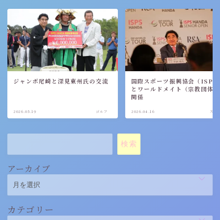
ジャンボ尾崎と深見東州氏の交流
国際スポーツ振興協会（ISPS
とワールドメイト（宗教団体
関係
2026.05.19
ゴルフ
2026.04.16
スポ
検索
アーカイブ
カテゴリー