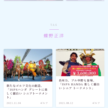
ゴルフ
スポーツ
TAG
メディア・ネット
蝶野正洋
深見東州 (半田晴久)
ワールドメイト
神道・宗教
長州力、ブル中野も登場、
「ISPS HANDA 楽しく面白
新たなゴルフ文化の創造、
社会情勢
い シニア トーナメント」
「ISPSハンダ グレートに楽
しく面白い シニアトーナメン
ト」
おすすめ記事
2021.11.04
ゴルフ
2021.08.12
ゴルフ