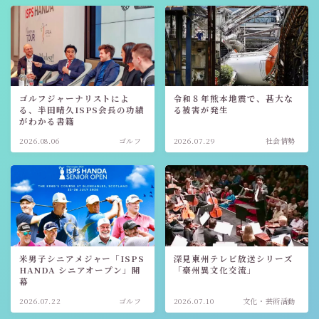
ゴルフジャーナリストによ
令和８年熊本地震で、甚大な
る、半田晴久ISPS会長の功績
る被害が発生
がわかる書籍
2026.08.06
ゴルフ
2026.07.29
社会情勢
米男子シニアメジャー「ISPS
深見東州テレビ放送シリーズ
HANDA シニアオープン」開
「豪州異文化交流」
幕
2026.07.22
ゴルフ
2026.07.10
文化・芸術活動