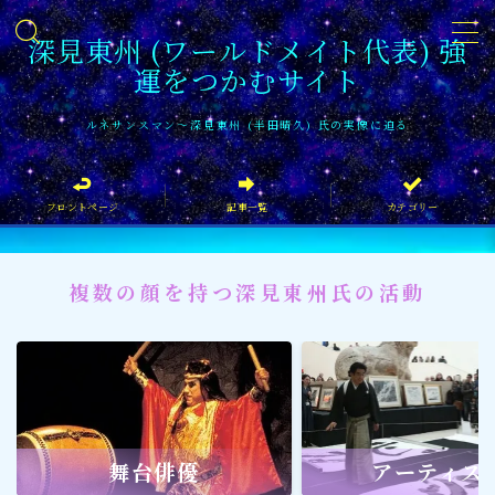
深見東州 (ワールドメイト代表) 強
運をつかむサイト
MENU
ルネサンスマン〜深見東州 (半田晴久) 氏の実像に迫る
フロントページ
フロントページ
記事一覧
カテゴリー
記事一覧
イベント情報
複数の顔を持つ深見東州氏の活動
企業家
文化・芸術活動
社会貢献
社会貢献
舞台俳優
アーティス