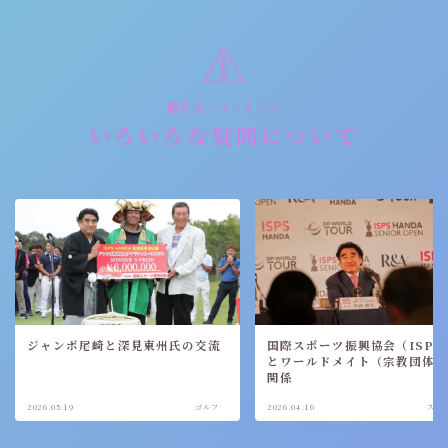
週刊誌・ネット上の
いろいろな疑問について
ジャンボ尾崎と深見東州氏の交流
国際スポーツ振興協会（ISPS
とワールドメイト（宗教団体
関係
2026.05.19
ゴルフ
2026.04.16
スポ