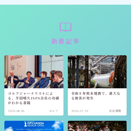
新着記事
ゴルフジャーナリストによ
令和８年熊本地震で、甚大な
る、半田晴久ISPS会長の功績
る被害が発生
がわかる書籍
2026.08.06
ゴルフ
2026.07.29
社会情勢