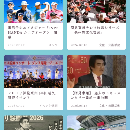
米男子シニアメジャー「ISPS
深見東州テレビ放送シリーズ
HANDA シニアオープン」開
「豪州異文化交流」
幕
2026.07.22
ゴルフ
2026.07.10
文化・芸術活動
２０１７深見東州 (半田晴久)
【深見東州】 過去のドキュメ
関連イベント
ンタリー番組一挙公開
2026.07.02
イベント情報
2026.06.15
文化・芸術活動