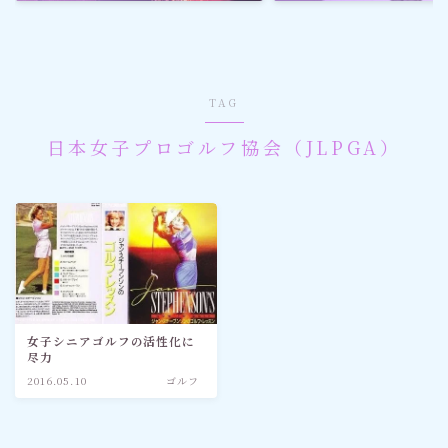
ゴルフ
スポーツ
TAG
メディア・ネット
日本女子プロゴルフ協会（JLPGA）
深見東州 (半田晴久)
ワールドメイト
神道・宗教
女子シニアゴルフの活性化に
尽力
社会情勢
2016.05.10
ゴルフ
おすすめ記事