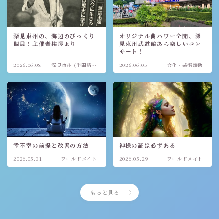
深見東州の、海辺のびっくり
オリジナル曲パワー全開、深
個展！主催者挨拶より
見東州武道館あら楽しいコン
サート！
2026.06.08
深見東州 (半田晴
2026.06.05
文化・芸術活動
久)
幸不幸の前提と改善の方法
神様の証は必ずある
2026.05.31
ワールドメイト
2026.05.29
ワールドメイト
もっと見る