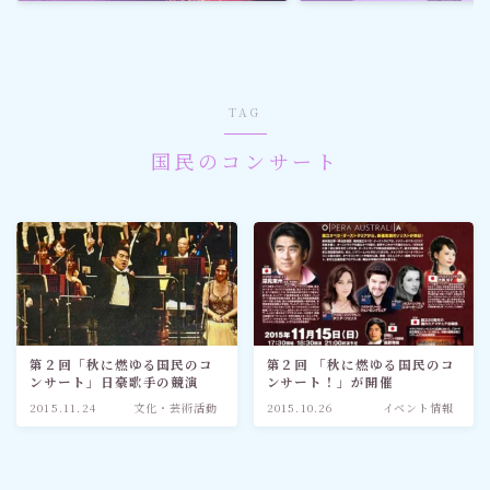
ゴルフ
スポーツ
TAG
メディア・ネット
国民のコンサート
深見東州 (半田晴久)
ワールドメイト
神道・宗教
第２回「秋に燃ゆる国民のコ
第２回 「秋に燃ゆる国民のコ
ンサート」日豪歌手の競演
ンサート！」が開催
社会情勢
2015.11.24
文化・芸術活動
2015.10.26
イベント情報
おすすめ記事