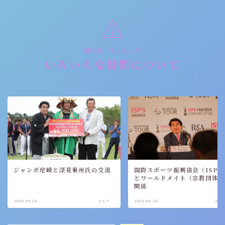
週刊誌・ネット上の
いろいろな疑問について
ジャンボ尾崎と深見東州氏の交流
国際スポーツ振興協会（ISPS
とワールドメイト（宗教団体
関係
2026.05.19
ゴルフ
2026.04.16
スポ