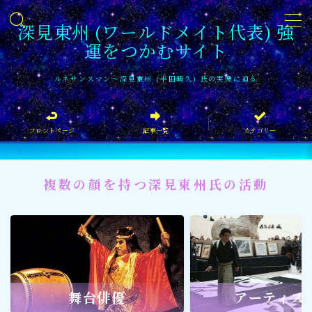
深見東州 (ワールドメイト代表) 強
運をつかむサイト
MENU
ルネサンスマン〜深見東州 (半田晴久) 氏の実像に迫る
フロントページ
フロントページ
記事一覧
カテゴリー
記事一覧
イベント情報
複数の顔を持つ深見東州氏の活動
企業家
文化・芸術活動
社会貢献
社会貢献
舞台俳優
アーティス