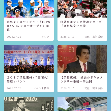
米男子シニアメジャー「ISPS
深見東州テレビ放送シリーズ
HANDA シニアオープン」開
「豪州異文化交流」
幕
2026.07.22
ゴルフ
2026.07.10
文化・芸術活動
２０１７深見東州 (半田晴久)
【深見東州】 過去のドキュメ
関連イベント
ンタリー番組一挙公開
2026.07.02
イベント情報
2026.06.15
文化・芸術活動