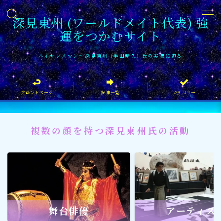
深見東州 (ワールドメイト代表) 強
運をつかむサイト
MENU
ルネサンスマン〜深見東州 (半田晴久) 氏の実像に迫る
フロントページ
フロントページ
記事一覧
カテゴリー
記事一覧
イベント情報
複数の顔を持つ深見東州氏の活動
企業家
文化・芸術活動
社会貢献
社会貢献
舞台俳優
アーティス