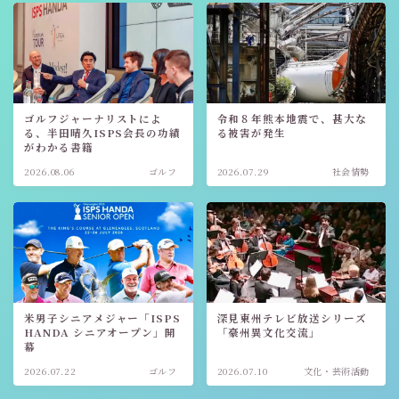
ゴルフジャーナリストによ
令和８年熊本地震で、甚大な
る、半田晴久ISPS会長の功績
る被害が発生
がわかる書籍
2026.08.06
ゴルフ
2026.07.29
社会情勢
米男子シニアメジャー「ISPS
深見東州テレビ放送シリーズ
HANDA シニアオープン」開
「豪州異文化交流」
幕
2026.07.22
ゴルフ
2026.07.10
文化・芸術活動