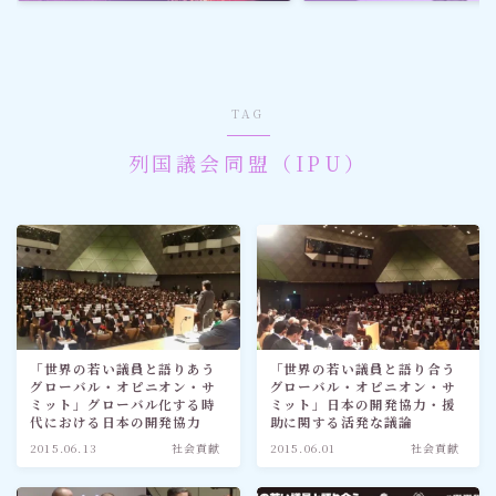
ゴルフ
スポーツ
TAG
メディア・ネット
列国議会同盟（IPU）
深見東州 (半田晴久)
ワールドメイト
神道・宗教
「世界の若い議員と語りあう
「世界の若い議員と語り合う
グローバル・オピニオン・サ
グローバル・オピニオン・サ
社会情勢
ミット」グローバル化する時
ミット」日本の開発協力・援
代における日本の開発協力
助に関する活発な議論
2015.06.13
社会貢献
2015.06.01
社会貢献
おすすめ記事