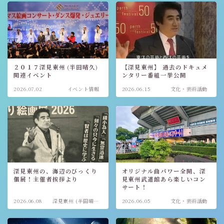
２０１７深見東州 (半田晴久)
【深見東州】 過去のドキュメ
関連イベント
ンタリー番組一挙公開
2026.07.02
イベント情報
2026.06.15
文化・芸術活動
深見東州の、海辺のびっくり
オリジナル曲パワー全開、深
個展！主催者挨拶より
見東州武道館あら楽しいコン
サート！
2026.06.08
深見東州 (半田晴
2026.06.05
文化・芸術活動
久)