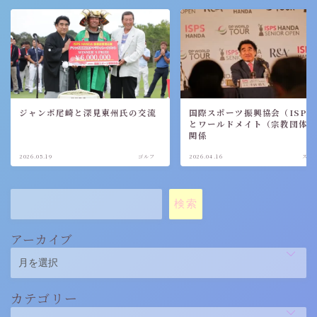
ジャンボ尾崎と深見東州氏の交流
国際スポーツ振興協会（ISPS
とワールドメイト（宗教団体
関係
2026.05.19
ゴルフ
2026.04.16
スポ
検索
アーカイブ
カテゴリー