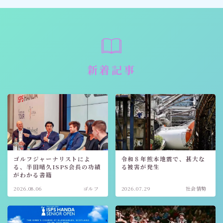
新着記事
ゴルフジャーナリストによ
令和８年熊本地震で、甚大な
る、半田晴久ISPS会長の功績
る被害が発生
がわかる書籍
2026.08.06
ゴルフ
2026.07.29
社会情勢