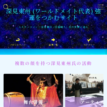
深見東州 (ワールドメイト代表) 強
運をつかむサイト
MENU
ルネサンスマン〜深見東州 (半田晴久) 氏の実像に迫る
フロントページ
フロントページ
記事一覧
カテゴリー
記事一覧
イベント情報
複数の顔を持つ深見東州氏の活動
企業家
文化・芸術活動
社会貢献
社会貢献
舞台俳優
アーティス