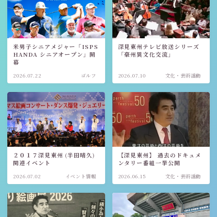
米男子シニアメジャー「ISPS
深見東州テレビ放送シリーズ
HANDA シニアオープン」開
「豪州異文化交流」
幕
2026.07.22
ゴルフ
2026.07.10
文化・芸術活動
２０１７深見東州 (半田晴久)
【深見東州】 過去のドキュメ
関連イベント
ンタリー番組一挙公開
2026.07.02
イベント情報
2026.06.15
文化・芸術活動