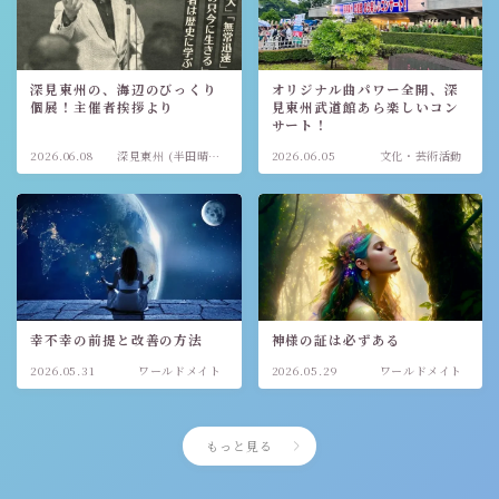
深見東州の、海辺のびっくり
オリジナル曲パワー全開、深
個展！主催者挨拶より
見東州武道館あら楽しいコン
サート！
2026.06.08
深見東州 (半田晴
2026.06.05
文化・芸術活動
久)
幸不幸の前提と改善の方法
神様の証は必ずある
2026.05.31
ワールドメイト
2026.05.29
ワールドメイト
もっと見る