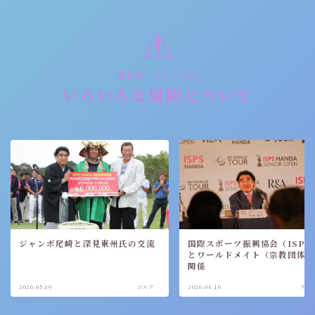
週刊誌・ネット上の
いろいろな疑問について
ジャンボ尾崎と深見東州氏の交流
国際スポーツ振興協会（ISPS
とワールドメイト（宗教団体
関係
2026.05.19
ゴルフ
2026.04.16
スポ