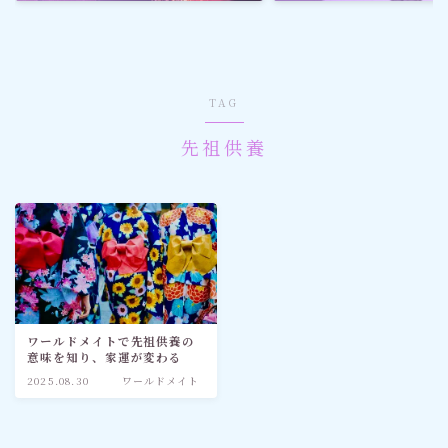
ゴルフ
スポーツ
TAG
メディア・ネット
先祖供養
深見東州 (半田晴久)
ワールドメイト
神道・宗教
ワールドメイトで先祖供養の
意味を知り、家運が変わる
社会情勢
2025.08.30
ワールドメイト
おすすめ記事