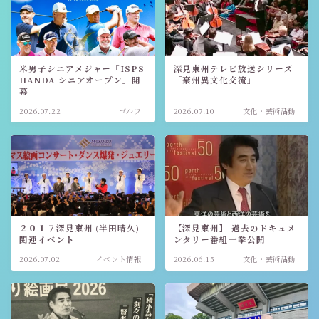
米男子シニアメジャー「ISPS
深見東州テレビ放送シリーズ
HANDA シニアオープン」開
「豪州異文化交流」
幕
2026.07.22
ゴルフ
2026.07.10
文化・芸術活動
２０１７深見東州 (半田晴久)
【深見東州】 過去のドキュメ
関連イベント
ンタリー番組一挙公開
2026.07.02
イベント情報
2026.06.15
文化・芸術活動