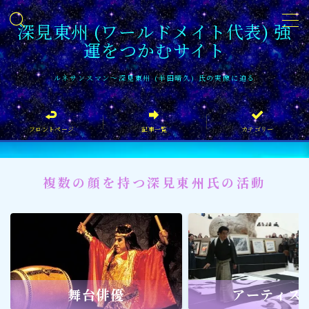
深見東州 (ワールドメイト代表) 強
運をつかむサイト
MENU
ルネサンスマン〜深見東州 (半田晴久) 氏の実像に迫る
フロントページ
フロントページ
記事一覧
カテゴリー
記事一覧
イベント情報
複数の顔を持つ深見東州氏の活動
企業家
文化・芸術活動
社会貢献
社会貢献
舞台俳優
アーティス