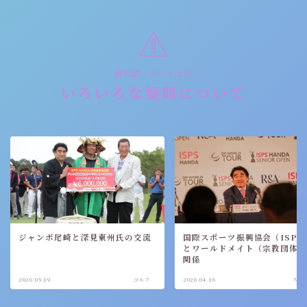
週刊誌・ネット上の
いろいろな疑問について
ジャンボ尾崎と深見東州氏の交流
国際スポーツ振興協会（ISPS
とワールドメイト（宗教団体
関係
2026.05.19
ゴルフ
2026.04.16
スポ