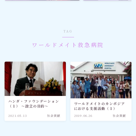
ゴルフ
スポーツ
TAG
メディア・ネット
ワールドメイト救急病院
深見東州 (半田晴久)
ワールドメイト
神道・宗教
ハンダ・ファウンデーション
ワールドメイトのカンボジア
（１） 〜設立の目的〜
における支援活動（１）
社会情勢
2021.05.13
社会貢献
2019.06.26
社会貢献
おすすめ記事