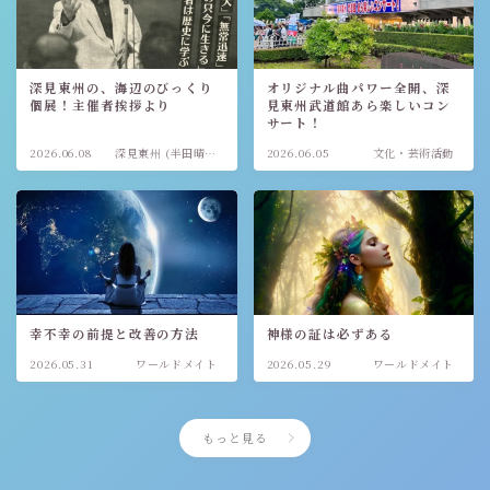
深見東州の、海辺のびっくり
オリジナル曲パワー全開、深
個展！主催者挨拶より
見東州武道館あら楽しいコン
サート！
2026.06.08
深見東州 (半田晴
2026.06.05
文化・芸術活動
久)
幸不幸の前提と改善の方法
神様の証は必ずある
2026.05.31
ワールドメイト
2026.05.29
ワールドメイト
もっと見る