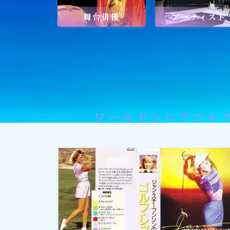
舞台俳優
アーティスト
社会貢献
社会貢献
ゴルフ
スポーツ
ワールドシニアゴル
メディア・ネット
深見東州 (半田晴久)
ワールドメイト
神道・宗教