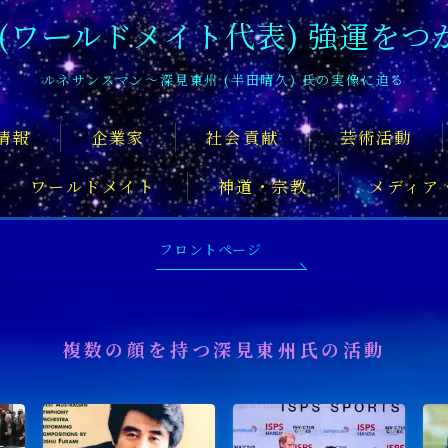
 (ワールドメイト代表) 強運をつ
ルネサンスマン〜深見東州 (半田晴久) 氏の実像に迫る
情報
企業家
社会貢献
芸術活動
ワールドメイト
神道・宗教
メディア
深見東州氏について知るおすすめの記
フロントページ
複数の顔を持つ深見東州氏の活動
舞台俳優
アーティスト
音楽家
スポ