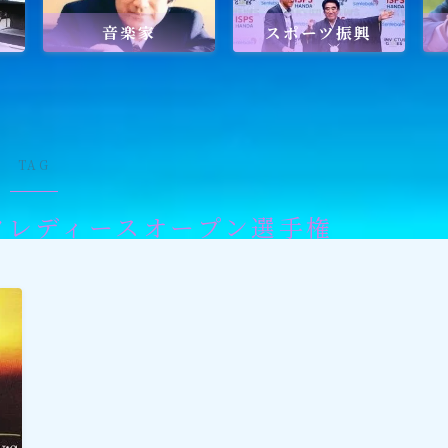
音楽家
スポーツ振興
ワールドメイトを知るのにおすすめの
ワールドメイトは新しい時代の
天啓宗教？
TAG
フレディースオープン選手権
ワールドメイトで何を学ぶ？
ワールドメイトの救霊