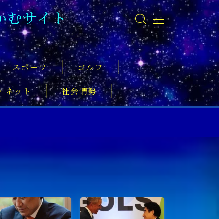
かむサイト
スポーツ
ゴルフ
・ネット
社会情勢
事
ーツ振興
実業家
社会活動