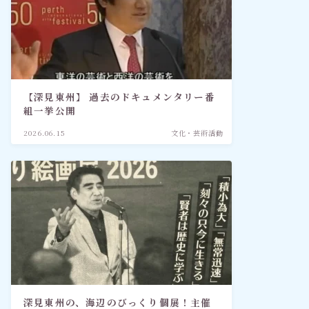
【深見東州】 過去のドキュメンタリー番
組一挙公開
2026.06.15
文化・芸術活動
深見東州の、海辺のびっくり個展！主催