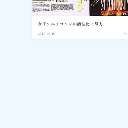
社会情勢
女子シニアゴルフの活性化に尽力
おすすめ記事
2016.05.10
ゴ