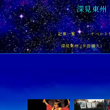
深見東州
記事一覧
イベント
深見東州 (半田晴久)
フロントページ
記事一覧
イベント情報
企業家
文化・芸術活動