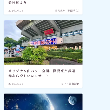
者挨拶より
2026.06.08
深見東州 (半田晴久)
オリジナル曲パワー全開、深見東州武道
館あら楽しいコンサート！
2026.06.05
文化・芸術活動