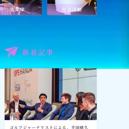
実業家
社会活動
記事
出口王仁三郎と深見東州
新着記事
禅とワールドメイト
「深見東州直伝！ 願いが叶う祈
り方教室・入門篇」
ゴルフジャーナリストによる、半田晴久