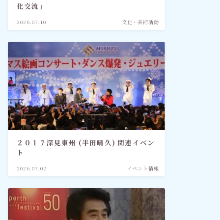
化交流」
2026.07.10
文化・芸術活動
２０１７深見東州 (半田晴久) 関連イベン
ト
2026.07.02
イベント情報