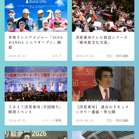
米男子シニアメジャー「ISPS
深見東州テレビ放送シリーズ
HANDA シニアオープン」開
「豪州異文化交流」
幕
2026.07.22
ゴルフ
2026.07.10
文化・芸術活動
２０１７深見東州 (半田晴久)
【深見東州】 過去のドキュメ
関連イベント
ンタリー番組一挙公開
2026.07.02
イベント情報
2026.06.15
文化・芸術活動