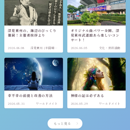
深見東州の、海辺のびっくり
オリジナル曲パワー全開、深
個展！主催者挨拶より
見東州武道館あら楽しいコン
サート！
2026.06.08
深見東州 (半田晴
2026.06.05
文化・芸術活動
久)
幸不幸の前提と改善の方法
神様の証は必ずある
2026.05.31
ワールドメイト
2026.05.29
ワールドメイト
もっと見る