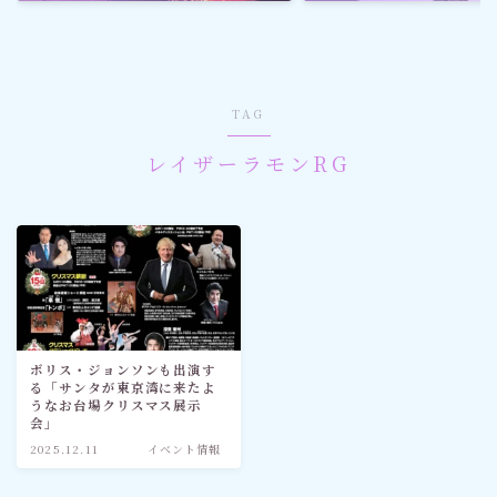
ゴルフ
スポーツ
TAG
メディア・ネット
レイザーラモンRG
深見東州 (半田晴久)
ワールドメイト
神道・宗教
ボリス・ジョンソンも出演す
る「サンタが東京湾に来たよ
社会情勢
うなお台場クリスマス展示
会」
2025.12.11
イベント情報
おすすめ記事