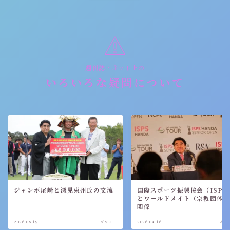
週刊誌・ネット上の
いろいろな疑問について
ジャンボ尾崎と深見東州氏の交流
国際スポーツ振興協会（ISPS
とワールドメイト（宗教団体
関係
2026.05.19
ゴルフ
2026.04.16
スポ