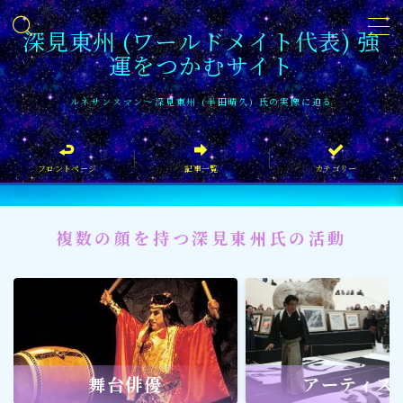
深見東州 (ワールドメイト代表) 強
運をつかむサイト
MENU
ルネサンスマン〜深見東州 (半田晴久) 氏の実像に迫る
フロントページ
フロントページ
記事一覧
カテゴリー
記事一覧
イベント情報
複数の顔を持つ深見東州氏の活動
企業家
文化・芸術活動
社会貢献
社会貢献
舞台俳優
アーティス