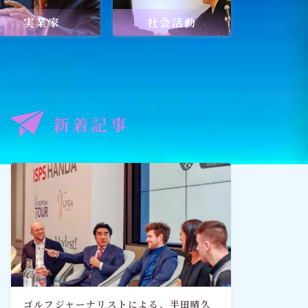
実業家
社会活動
記事
出口王仁三郎と深見東州
新着記事
禅とワールドメイト
「深見東州直伝！ 願いが叶う祈
り方教室・入門篇」
ゴルフジャーナリストによる、半田晴久