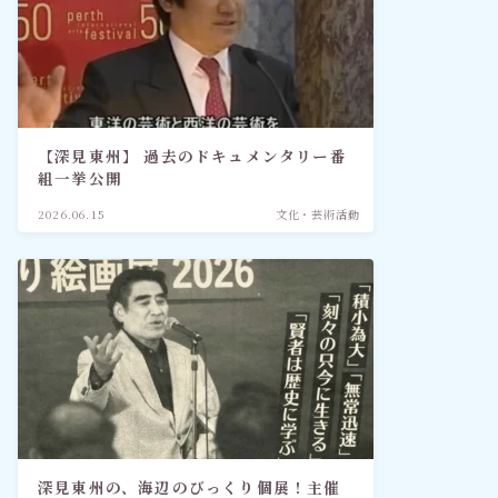
【深見東州】 過去のドキュメンタリー番
組一挙公開
2026.06.15
文化・芸術活動
深見東州の、海辺のびっくり個展！主催