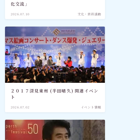
化交流」
2026.07.10
文化・芸術活動
２０１７深見東州 (半田晴久) 関連イベン
ト
2026.07.02
イベント情報