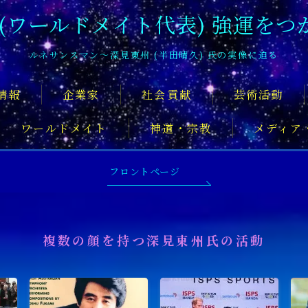
 (ワールドメイト代表) 強運をつ
ルネサンスマン〜深見東州 (半田晴久) 氏の実像に迫る
情報
企業家
社会貢献
芸術活動
ワールドメイト
神道・宗教
メディア
深見東州氏について知るおすすめの記
フロントページ
複数の顔を持つ深見東州氏の活動
舞台俳優
アーティスト
音楽家
スポ