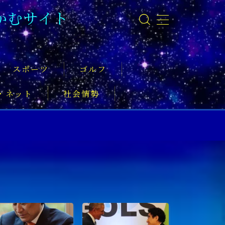
かむサイト
スポーツ
ゴルフ
・ネット
社会情勢
事
ーツ振興
実業家
社会活動