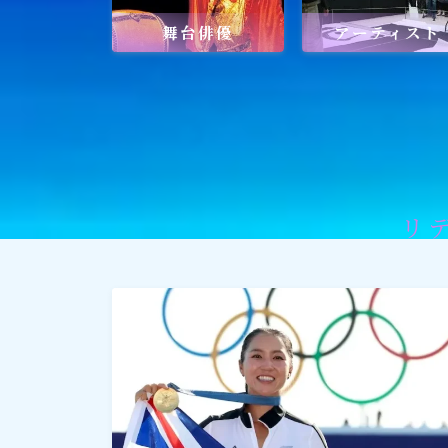
舞台俳優
アーティスト
社会貢献
社会貢献
ゴルフ
スポーツ
リ
メディア・ネット
深見東州 (半田晴久)
ワールドメイト
神道・宗教