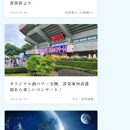
者挨拶より
2026.06.08
深見東州 (半田晴久)
オリジナル曲パワー全開、深見東州武道
館あら楽しいコンサート！
2026.06.05
文化・芸術活動