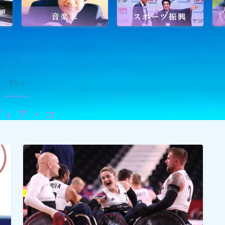
音楽家
スポーツ振興
ワールドメイトを知るのにおすすめの
ワールドメイトは新しい時代の
天啓宗教？
TAG
ディア・コ
ワールドメイトで何を学ぶ？
ワールドメイトの救霊