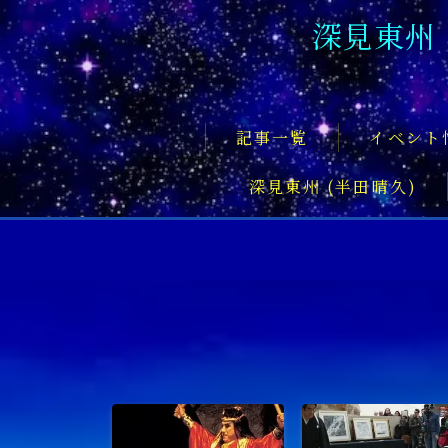
深見東州
記事一覧
イベント
深見東州 (半田晴久)
フロントページ
記事一覧
イベント情報
企業家
文化・芸術活動