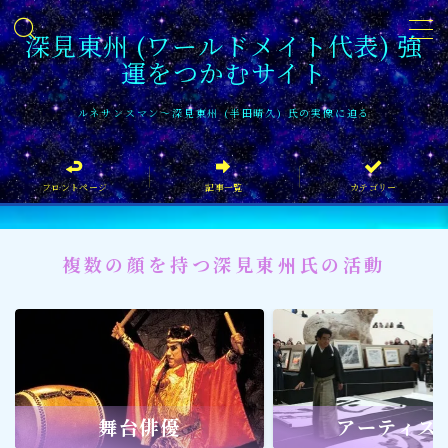
深見東州 (ワールドメイト代表) 強
運をつかむサイト
MENU
ルネサンスマン〜深見東州 (半田晴久) 氏の実像に迫る
フロントページ
フロントページ
記事一覧
カテゴリー
記事一覧
イベント情報
複数の顔を持つ深見東州氏の活動
企業家
文化・芸術活動
社会貢献
社会貢献
舞台俳優
アーティス