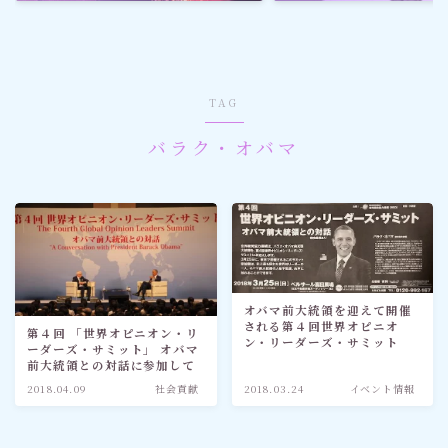
ゴルフ
スポーツ
TAG
メディア・ネット
バラク・オバマ
深見東州 (半田晴久)
ワールドメイト
神道・宗教
オバマ前大統領を迎えて開催
される第４回世界オピニオ
第４回 「世界オピニオン・リ
ン・リーダーズ・サミット
ーダーズ・サミット」 オバマ
社会情勢
前大統領との対話に参加して
2018.04.09
社会貢献
2018.03.24
イベント情報
おすすめ記事