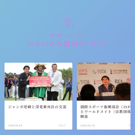
週刊誌・ネット上の
いろいろな疑問について
ジャンボ尾崎と深見東州氏の交流
国際スポーツ振興協会（ISPS
とワールドメイト（宗教団体
関係
2026.05.19
ゴルフ
2026.04.16
スポ