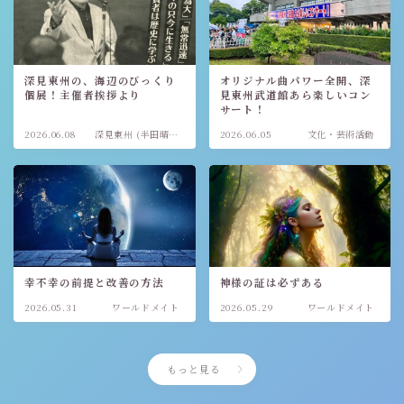
深見東州の、海辺のびっくり
オリジナル曲パワー全開、深
個展！主催者挨拶より
見東州武道館あら楽しいコン
サート！
2026.06.08
深見東州 (半田晴
2026.06.05
文化・芸術活動
久)
幸不幸の前提と改善の方法
神様の証は必ずある
2026.05.31
ワールドメイト
2026.05.29
ワールドメイト
もっと見る