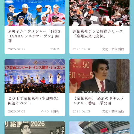
米男子シニアメジャー「ISPS
深見東州テレビ放送シリーズ
HANDA シニアオープン」開
「豪州異文化交流」
幕
2026.07.22
ゴルフ
2026.07.10
文化・芸術活動
２０１７深見東州 (半田晴久)
【深見東州】 過去のドキュメ
関連イベント
ンタリー番組一挙公開
2026.07.02
イベント情報
2026.06.15
文化・芸術活動