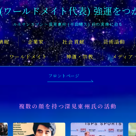
 (ワールドメイト代表) 強運をつ
ルネサンスマン〜深見東州 (半田晴久) 氏の実像に迫る
情報
企業家
社会貢献
芸術活動
ワールドメイト
神道・宗教
メディア
深見東州氏について知るおすすめの記
フロントページ
複数の顔を持つ深見東州氏の活動
舞台俳優
アーティスト
音楽家
スポ