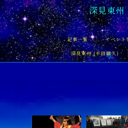
深見東州
記事一覧
イベント
深見東州 (半田晴久)
フロントページ
記事一覧
イベント情報
企業家
文化・芸術活動