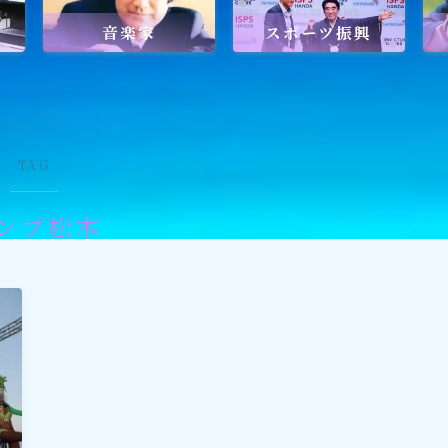
音楽家
スポーツ振興
ワールドメイトを知るのにおすすめの
ワールドメイトは新しい時代の
天啓宗教？
TAG
ンプ松本
ワールドメイトで何を学ぶ？
ワールドメイトの救霊