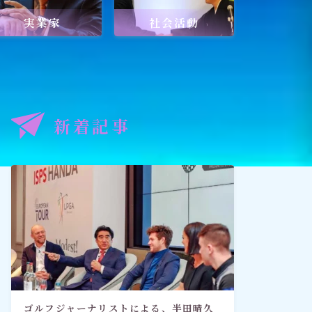
実業家
社会活動
記事
出口王仁三郎と深見東州
新着記事
禅とワールドメイト
「深見東州直伝！ 願いが叶う祈
り方教室・入門篇」
ゴルフジャーナリストによる、半田晴久