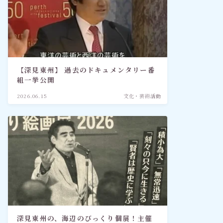
【深見東州】 過去のドキュメンタリー番
組一挙公開
2026.06.15
文化・芸術活動
深見東州の、海辺のびっくり個展！主催