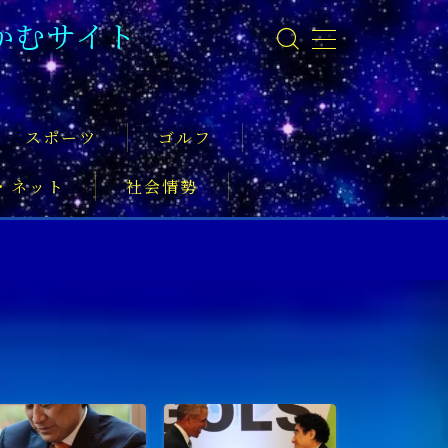
かむサイト
スポーツ
ゴルフ
・ネット
社会情勢
事
ーツ振興
実業家
社会活動