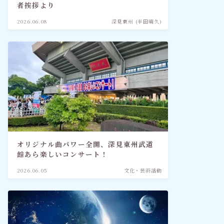
者挨拶より
2026.06.08
深見東州 (半田晴久)
オリジナル曲パワー全開、深見東州武道
館あら楽しいコンサート！
2026.06.05
文化・芸術活動