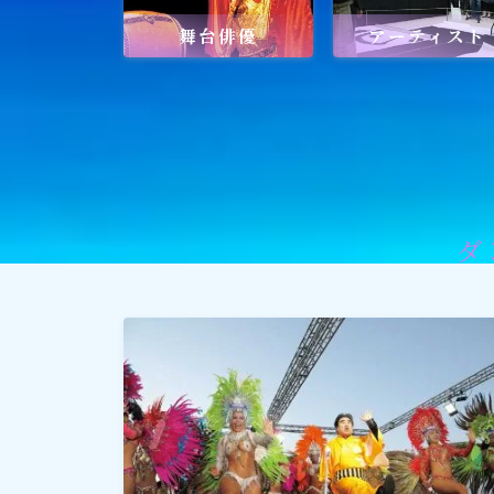
舞台俳優
アーティスト
社会貢献
社会貢献
ゴルフ
スポーツ
ダ
メディア・ネット
深見東州 (半田晴久)
ワールドメイト
神道・宗教