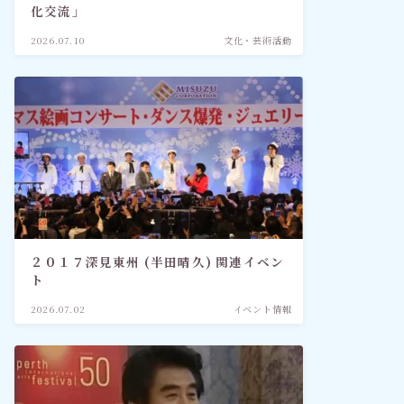
化交流」
2026.07.10
文化・芸術活動
２０１７深見東州 (半田晴久) 関連イベン
ト
2026.07.02
イベント情報