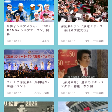
米男子シニアメジャー「ISPS
深見東州テレビ放送シリーズ
HANDA シニアオープン」開
「豪州異文化交流」
幕
2026.07.22
ゴルフ
2026.07.10
文化・芸術活動
２０１７深見東州 (半田晴久)
【深見東州】 過去のドキュメ
関連イベント
ンタリー番組一挙公開
2026.07.02
イベント情報
2026.06.15
文化・芸術活動