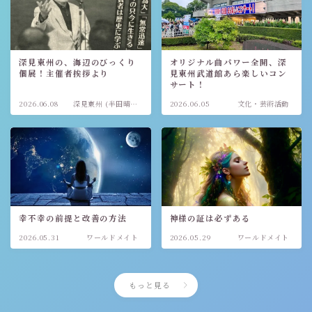
深見東州の、海辺のびっくり
オリジナル曲パワー全開、深
個展！主催者挨拶より
見東州武道館あら楽しいコン
サート！
2026.06.08
深見東州 (半田晴
2026.06.05
文化・芸術活動
久)
幸不幸の前提と改善の方法
神様の証は必ずある
2026.05.31
ワールドメイト
2026.05.29
ワールドメイト
もっと見る