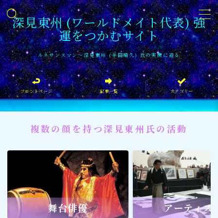
深見東州 (ワールドメイト代表) 強
運をつかむサイト
MENU
ルネサンスマン〜深見東州 (半田晴久) 氏の実像に迫る
フロントページ
フロントページ
記事一覧
カテゴリー
記事一覧
イベント情報
複数の顔を持つ深見東州氏の活動
企業家
文化・芸術活動
社会貢献
社会貢献
舞台俳優
アーティス