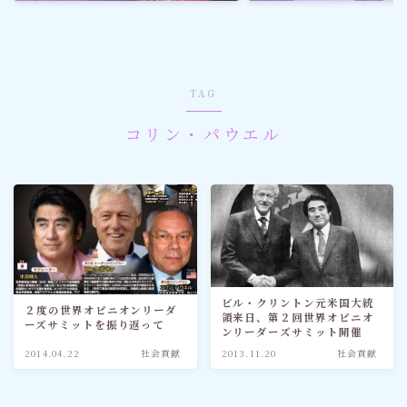
ゴルフ
スポーツ
TAG
メディア・ネット
コリン・パウエル
深見東州 (半田晴久)
ワールドメイト
神道・宗教
ビル・クリントン元米国大統
２度の世界オピニオンリーダ
領来日、第２回世界オピニオ
ーズサミットを振り返って
社会情勢
ンリーダーズサミット開催
2014.04.22
社会貢献
2013.11.20
社会貢献
おすすめ記事