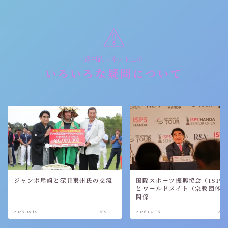
週刊誌・ネット上の
いろいろな疑問について
ジャンボ尾崎と深見東州氏の交流
国際スポーツ振興協会（ISPS
とワールドメイト（宗教団体
関係
2026.05.19
ゴルフ
2026.04.16
スポ